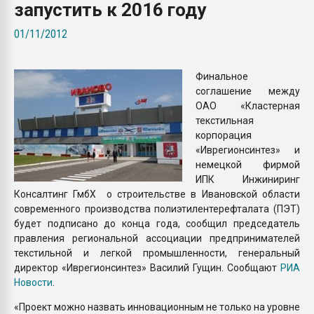
запустить к 2016 году
Armaloy PC/ABS-1IM че
01/11/2012
ПЕРЕЙТИ НА 
Финальное
соглашение между
ОАО «Кластерная
текстильная
корпорация
«Иврегионсинтез» и
немецкой фирмой
ИПК Инжиниринг
Консалтинг ГмбХ о строительстве в Ивановской области
современного производства полиэтилентерефталата (ПЭТ)
будет подписано до конца года, сообщил председатель
правления региональной ассоциации предпринимателей
текстильной и легкой промышленности, генеральный
директор «Иврегионсинтез» Василий Гущин. Сообщают
РИА
Новости
.
«Проект можно назвать инновационным не только на уровне