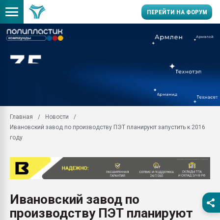
ПЕРЕЙТИ НА ФОРУМ
Помощь в подборе мат
Вакуум-формовочные 
ближайшее подмосковье
Подмосковье, Москва
28.07.2026 Автоматиза
первый план в перераб
Главная
Новости
пластмасс
Ивановский завод по производству ПЭТ планируют запустить к 2016
28.07.2026 "Техноникол
году
ситуацией на строител
Всё, что касается выду
бутылок
Материал поверхности 
вакуумного формовани
Ивановский завод по
производству ПЭТ планируют
Продам отходы Компо
поликарбоната и АБС-п