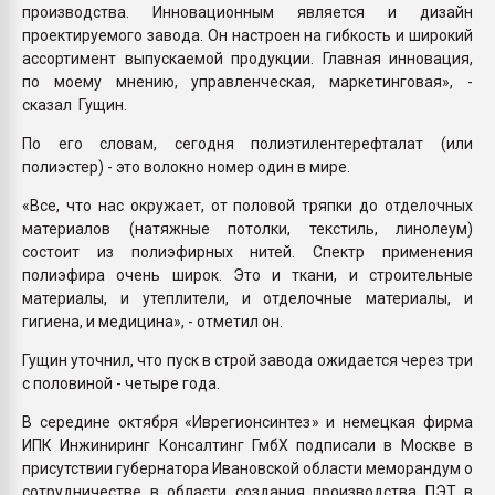
производства. Инновационным является и дизайн
проектируемого завода. Он настроен на гибкость и широкий
ассортимент выпускаемой продукции. Главная инновация,
по моему мнению, управленческая, маркетинговая», -
сказал Гущин.
По его словам, сегодня полиэтилентерефталат (или
полиэстер) - это волокно номер один в мире.
«Все, что нас окружает, от половой тряпки до отделочных
материалов (натяжные потолки, текстиль, линолеум)
состоит из полиэфирных нитей. Спектр применения
полиэфира очень широк. Это и ткани, и строительные
материалы, и утеплители, и отделочные материалы, и
гигиена, и медицина», - отметил он.
Гущин уточнил, что пуск в строй завода ожидается через три
с половиной - четыре года.
В середине октября «Иврегионсинтез» и немецкая фирма
ИПК Инжиниринг Консалтинг ГмбХ подписали в Москве в
присутствии губернатора Ивановской области меморандум о
сотрудничестве в области создания производства ПЭТ в