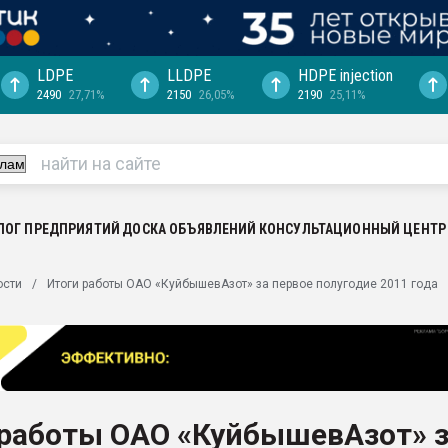
LDPE
LLDPE
HDPE injection
2490
27,71%
2150
26,05%
2190
25,11%
ериала
машины:
, с.-в.
ция выходит на
отке
ЛОГ ПРЕДПРИЯТИЙ
ДОСКА ОБЪЯВЛЕНИЙ
КОНСУЛЬТАЦИОННЫЙ ЦЕНТР
ь" довольна
ости
Итоги работы ОАО «КуйбышевАзот» за первое полугодие 2011 года
ьном рынке
ва ПЭТ
пуансона для
я
 работы ОАО «КуйбышевАзот» 
зиция
ластика