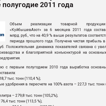
 полугодие 2011 года
рный цвет
ФОРУМ
Объем реализации товарной продукц
«КуйбышевАзот» за 6 месяцев 2011 года состав
млрд. руб., что на 40,9 % выше результатов соответ
периода прошлого года. Получена чистая прибыль в
руб. Положительная динамика показателей связана с уве
оизводства и благоприятной конъюнктурой на основны
редприятия.
ию с первым полугодием 2010 года выработка основн
оставила:
8,7 тыс. тонн (110,4 %);
е удобрения в пересчете на 100% азота – 227,3 тыс. тонн (
литра – 279,8 тыс. тонн (105,2%);
6,4 тыс. тонн (113,5 %);