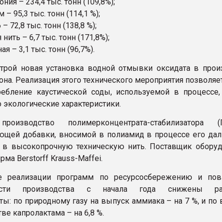
ния – 234,4 тыс. тонн (109,8%);
 – 95,3 тыс. тонн (114,1 %);
– 72,8 тыс. тонн (138,8 %);
 нить – 6,7 тыс. тонн (171,8%);
ая – 3,1 тыс. тонн (96,7%).
трой новая установка водной отмывки оксидата в прои
она. Реализация этого технического мероприятия позволяе
ебление каустической соды, используемой в процессе,
 экологические характеристики.
производство полимерконцентрата-стабилизатора 
ющей добавки, вносимой в полиамид в процессе его да
 в высокопрочную техническую нить. Поставщик оборуд
ма Berstorff Krauss-Maffei.
те реализации программ по ресурсосбережению и п
ости производства с начала года снижены ра
ы: по природному газу на выпуск аммиака – на 7 %, и по
ве капролактама – на 6,8 %.