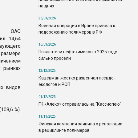
на днях
26/03/2026
Военная операция в Иране привела к
ии ОАО
подорожанию полимеров в РФ
ил 14,64
16/03/2026
ствующего
Показатели нефтехимиков в 2025 году
 размере
сильно просели
личением
х рынках
12/12/2025
Кацевман жестко развенчал псевдо-
экологов и РОП
ых видов
01/12/2025
ГК «Алеко» отправилась на "Кассиопею"
108,6 %),
11/11/2025
Финская компания заявила о революции
в рециклинге полимеров