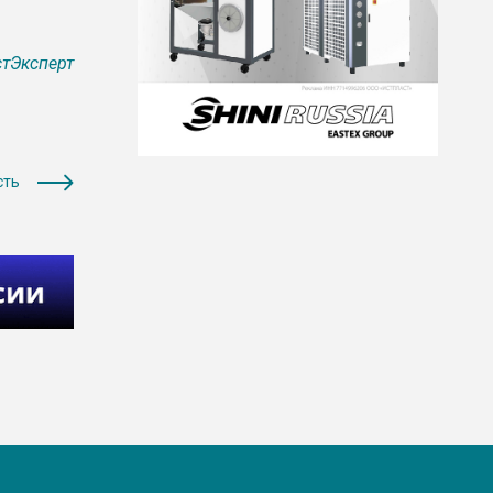
тЭксперт
сть