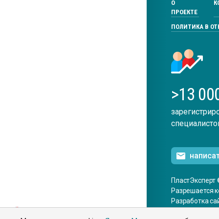
О
К
ПРОЕКТЕ
ПОЛИТИКА В О
>13 00
зарегистрир
специалисто
написа
ПластЭксперт 
Разрешается к
Разработка са
ENG