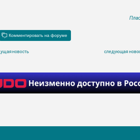
Плас
ущая новость
следующая ново