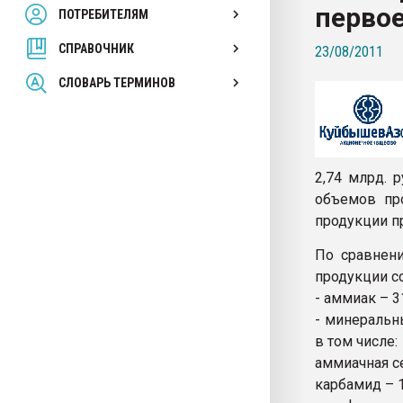
первое
ПОТРЕБИТЕЛЯМ
Armaloy PC/ABS-1IM че
СПРАВОЧНИК
23/08/2011
ПЕРЕЙТИ НА 
СЛОВАРЬ ТЕРМИНОВ
2,74 млрд. 
объемов пр
продукции п
По сравнен
продукции с
- аммиак – 31
- минеральны
в том числе:
аммиачная се
карбамид – 17