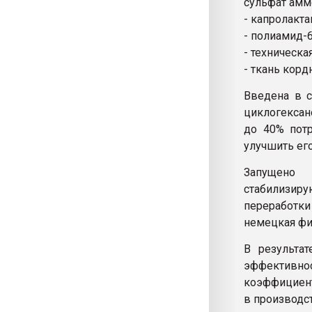
сульфат аммо
- капролактам
- полиамид-6 
- техническая
- ткань кордн
Введена в с
циклогексан
до 40% потр
улучшить его
Запущено 
стабилизиру
переработки
немецкая фир
В результа
эффективн
коэффициент
в производст