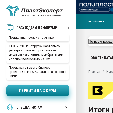
евро/тонна
Помощь в подборе мат
ОБСУЖДАЕМ НА ФОРУМЕ
Вакуум-формовочные 
Поддельная смазка на рынке
ближайшее подмосковье
Подмосковье, Москва
11.09.2020 Нанотрубки настолько
универсальны, что российские
28.07.2026 Автоматиза
умельцы изготовили мембраны для
первый план в перераб
НОВОСТИ
КАТА
колонок полностью из них
пластмасс
Продажа готового бизнеса -
28.07.2026 "Техноникол
Главная
Нов
производство SPC ламината полного
ситуацией на строител
цикла
Всё, что касается выду
бутылок
ПЕРЕЙТИ НА ФОРУМ
Материал поверхности 
вакуумного формовани
Итоги
СПЕЦИАЛИСТАМ
Продам отходы Компо
поликарбоната и АБС-п