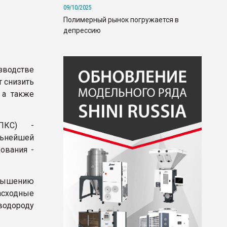
09/10/2025
Полимерный рынок погружается в
депрессию
зводстве
т снизить
 а также
(ПКС) -
льнейшей
ования -
овышению
сходные
 водороду