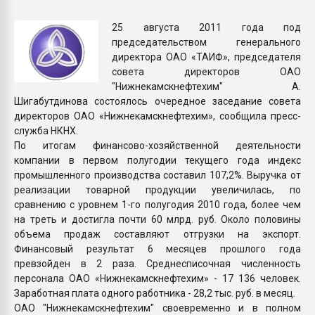
Всё, что касается выду
бутылок
25 августа 2011 года под
председательством генерального
директора ОАО «ТАИФ», председателя
ПЕРЕЙТИ НА 
совета директоров ОАО
"Нижнекамскнефтехим" А.
Шигабутдинова состоялось очередное заседание совета
директоров ОАО «Нижнекамскнефтехим», сообщила пресс-
служба НКНХ.
По итогам финансово-хозяйственной деятельности
компании в первом полугодии текущего года индекс
промышленного производства составил 107,2%. Выручка от
реализации товарной продукции увеличилась, по
сравнению с уровнем 1-го полугодия 2010 года, более чем
на треть и достигла почти 60 млрд. руб. Около половины
объема продаж составляют отгрузки на экспорт.
Финансовый результат 6 месяцев прошлого года
превзойден в 2 раза. Среднесписочная численность
персонала ОАО «Нижнекамскнефтехим» - 17 136 человек.
Заработная плата одного работника - 28,2 тыс. руб. в месяц.
ОАО "Нижнекамскнефтехим" своевременно и в полном