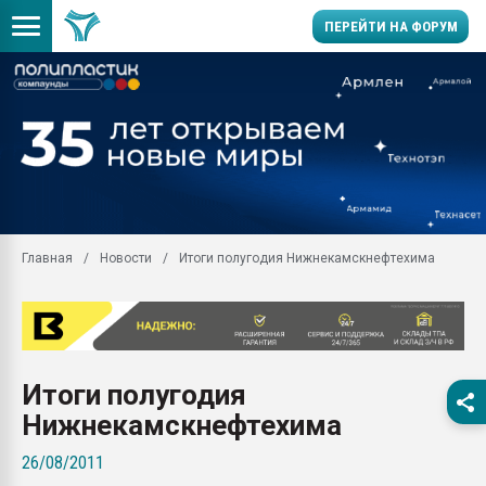
ПЕРЕЙТИ НА ФОРУМ
Продажа готового бизн
производство SPC лам
цикла
29.07.2026 ФРП помог 
заводу пластмасс" зах
ППЭ
Главная
Новости
Итоги полугодия Нижнекамскнефтехима
Помощь в подборе мат
Вакуум-формовочные 
ближайшее подмосковье
Подмосковье, Москва
28.07.2026 Автоматиза
Итоги полугодия
первый план в перераб
пластмасс
Нижнекамскнефтехима
28.07.2026 "Техноникол
26/08/2011
ситуацией на строител