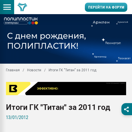
ПЕРЕЙТИ НА ФОРУМ
Продажа готового бизн
производство SPC лам
цикла
29.07.2026 ФРП помог 
заводу пластмасс" зах
ППЭ
Главная
Новости
Итоги ГК "Титан" за 2011 год
Помощь в подборе мат
Вакуум-формовочные 
ближайшее подмосковье
Подмосковье, Москва
28.07.2026 Автоматиза
Итоги ГК "Титан" за 2011 год
первый план в перераб
пластмасс
13/01/2012
28.07.2026 "Техноникол
ситуацией на строител