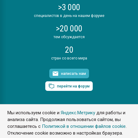
>3 000
специалистов в день на нашем форуме
>20 000
тем обсуждается
20
стран со всего мира
написать нам
перейти на форум
Мы используем cookie и
Яндекс.Метрику
для работы и
ПластЭксперт © 2006. Все права защищены
анализа сайта. Продолжая пользоваться сайтом, вы
Разрешается копирование материалов сайта с обязательной
ссылкой на www.e-plastic.ru
соглашаетесь с
Политикой в отношении файлов cookie
.
Отключение cookie возможно в настройках браузера.
Разработка сайта