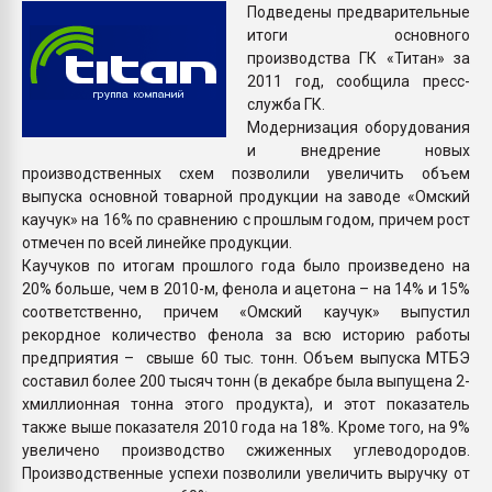
Подведены предварительные
Всё, что касается выду
итоги основного
бутылок
производства ГК «Титан» за
2011 год, сообщила пресс-
ПЕРЕЙТИ НА 
служба ГК.
Модернизация оборудования
и внедрение новых
производственных схем позволили увеличить объем
выпуска основной товарной продукции на заводе «Омский
каучук» на 16% по сравнению с прошлым годом, причем рост
отмечен по всей линейке продукции.
Каучуков по итогам прошлого года было произведено на
20% больше, чем в 2010-м, фенола и ацетона – на 14% и 15%
соответственно, причем «Омский каучук» выпустил
рекордное количество фенола за всю историю работы
предприятия – свыше 60 тыс. тонн. Объем выпуска МТБЭ
составил более 200 тысяч тонн (в декабре была выпущена 2-
хмиллионная тонна этого продукта), и этот показатель
также выше показателя 2010 года на 18%. Кроме того, на 9%
увеличено производство сжиженных углеводородов.
Производственные успехи позволили увеличить выручку от