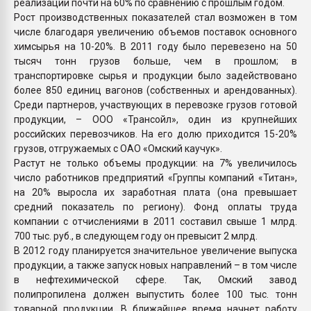
реализации почти на 60% по сравнению с прошлым годом.
Рост производственных показателей стал возможен в том
числе благодаря увеличению объемов поставок основного
химсырья на 10-20%. В 2011 году было перевезено на 50
тысяч тонн грузов больше, чем в прошлом; в
транспортировке сырья и продукции было задействовано
более 850 единиц вагонов (собственных и арендованных).
Среди партнеров, участвующих в перевозке грузов готовой
продукции, – ООО «Трансойл», один из крупнейших
российских перевозчиков. На его долю приходится 15-20%
грузов, отгружаемых с ОАО «Омский каучук».
Растут не только объемы продукции: на 7% увеличилось
число работников предприятий «Группы компаний «Титан»,
на 20% выросла их заработная плата (она превышает
средний показатель по региону). Фонд оплаты труда
компании с отчислениями в 2011 составил свыше 1 млрд.
700 тыс. руб., в следующем году он превысит 2 млрд.
В 2012 году планируется значительное увеличение выпуска
продукции, а также запуск новых направлений – в том числе
в нефтехимической сфере. Так, Омский завод
полипропилена должен выпустить более 100 тыс. тонн
товарной продукции. В ближайшее время начнет работу