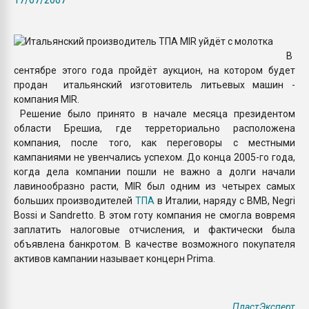
Armaloy PC/ABS-1IM че
ПЕРЕЙТИ НА 
В
сентябре этого года пройдёт аукцион, на котором будет
продан итальянский изготовитель литьевых машин -
компания MIR.
Решение было принято в начале месяца президентом
области Брешиа, где терреториально расположена
компания, после того, как переговоры с местными
кампаниями не увенчались успехом. До конца 2005-го года,
когда дела компании пошли не важно а долги начали
лавинообразно расти, MIR был одним из четырех самых
больших производителей
ТПА
в Италии, наряду с BMB, Negri
Bossi и Sandretto. В этом готу компания не смогла вовремя
заплатить налоговые отчисления, и фактически была
объявлена банкротом. В качестве возможного покупателя
активов кампании называет концерн Prima.
ПластЭксперт