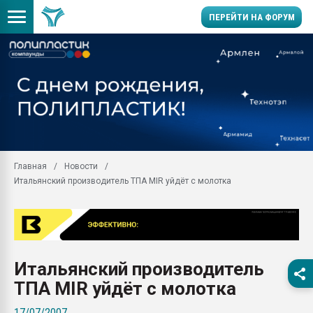
ПЕРЕЙТИ НА ФОРУМ
Помощь в подборе мат
Вакуум-формовочные 
ближайшее подмосковье
Подмосковье, Москва
28.07.2026 Автоматиза
первый план в перераб
Главная
Новости
пластмасс
Итальянский производитель ТПА MIR уйдёт с молотка
28.07.2026 "Техноникол
ситуацией на строител
Всё, что касается выду
бутылок
Итальянский производитель
Материал поверхности 
вакуумного формовани
ТПА MIR уйдёт с молотка
Продам отходы Компо
17/07/2007
поликарбоната и АБС-п