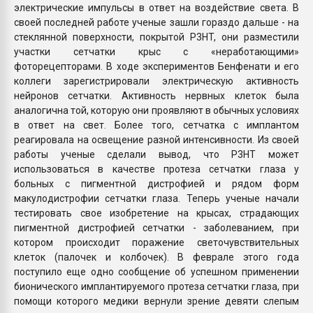
электрические импульсы в ответ на воздействие света. В
своей последней работе ученые зашли гораздо дальше - на
стеклянной поверхности, покрытой P3HT, они разместили
участки сетчатки крыс с «неработающими»
фоторецепторами. В ходе экспериментов Бенфенати и его
коллеги зарегистрировали электрическую активность
нейронов сетчатки. Активность нервных клеток была
аналогична той, которую они проявляют в обычных условиях
в ответ на свет. Более того, сетчатка с имплантом
реагировала на освещение разной интенсивности. Из своей
работы ученые сделали вывод, что P3HT может
использоваться в качестве протеза сетчатки глаза у
больных с пигментной дистрофией и рядом форм
макулодистрофии сетчатки глаза. Теперь ученые начали
тестировать свое изобретение на крысах, страдающих
пигментной дистрофией сетчатки - заболеванием, при
котором происходит поражение светочувствительных
клеток (палочек и колбочек). В феврале этого года
поступило еще одно сообщение об успешном применении
бионического имплантируемого протеза сетчатки глаза, при
помощи которого медики вернули зрение девяти слепым