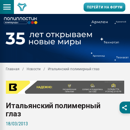
ПЕРЕЙТИ НА ФОРУМ
11.09.2020 Нанотрубки
универсальны, что рос
умельцы изготовили м
колонок полностью из 
Продажа готового бизн
производство SPC лам
цикла
Главная
Новости
Итальянский полимерный глаз
29.07.2026 ФРП помог 
заводу пластмасс" зах
ППЭ
Помощь в подборе мат
Итальянский полимерный
Вакуум-формовочные 
ближайшее подмосковье
глаз
Подмосковье, Москва
18/03/2013
28.07.2026 Автоматиза
первый план в перераб