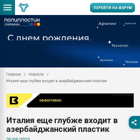
ПЕРЕЙТИ НА ФОРУМ
Помощь в подборе мат
Вакуум-формовочные 
ближайшее подмосковье
Подмосковье, Москва
28.07.2026 Автоматиза
первый план в перераб
Главная
Новости
пластмасс
Италия еще глубже входит в азербайджанский пластик
28.07.2026 "Техноникол
ситуацией на строител
Всё, что касается выду
бутылок
Италия еще глубже входит в
Материал поверхности 
вакуумного формовани
азербайджанский пластик
Продам отходы Компо
25/05/2022
поликарбоната и АБС-п