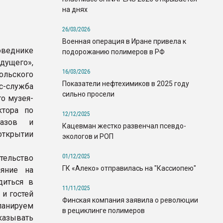
на днях
26/03/2026
Военная операция в Иране привела к
оведнике
подорожанию полимеров в РФ
ущего»,
16/03/2026
ольского
Показатели нефтехимиков в 2025 году
с-служба
сильно просели
о музея-
ктора по
12/12/2025
казов и
Кацевман жестко развенчал псевдо-
открытии
экологов и РОП
01/12/2025
тельство
ГК «Алеко» отправилась на "Кассиопею"
ияние на
диться в
11/11/2025
 и гостей
Финская компания заявила о революции
планируем
в рециклинге полимеров
казывать