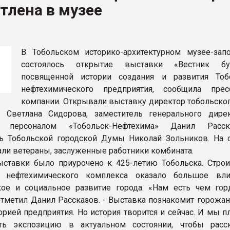
тлена в музее
я
ФОРУМ
В Тобольском историко-архитектурном музее-зап
состоялось открытие выставки «Вестник буд
посвященной истории создания и развития Тоб
нефтехимического предприятия, сообщила прес
компании. Открывали выставку директор тобольског
а Светлана Сидорова, заместитель генерального дире
ю персоналом «Тобольск-Нефтехима» Данил Расс
ь Тобольской городской Думы Николай Зольников. На 
али ветераны, заслуженные работники комбината.
ставки было приурочено к 425-летию Тобольска. Строи
о нефтехимического комплекса оказало большое вл
ое и социальное развитие города. «Нам есть чем гор
отметил Данил Рассказов. - Выставка познакомит горожан
торией предприятия. Но история творится и сейчас. И мы 
ть экспозицию в актуальном состоянии, чтобы расс