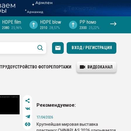
HDPE film
HDPE blow
PP hомо
2080
25,96%
2310
28,57%
2300
25,22%
ВХОД / РЕГИСТРАЦИЯ
ТРУДОУСТРОЙСТВО
ФОТОРЕПОРТАЖИ
ВИДЕОКАНАЛ
Рекомендуемое:
17/04/2026
Крупнейшая мировая выставка
пластмасс CHINAPLAS 2026 открывается