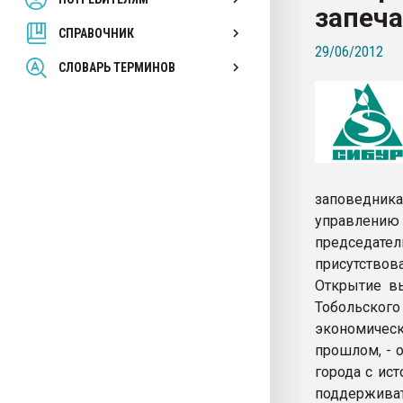
запеча
вакуумного формовани
СПРАВОЧНИК
29/06/2012
ПЕРЕЙТИ НА 
СЛОВАРЬ ТЕРМИНОВ
заповедник
управлени
председател
присутствов
Открытие вы
Тобольског
экономическ
прошлом, - 
города с ис
поддержива