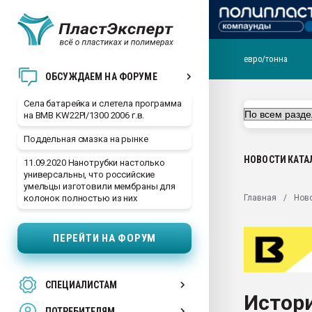
евро/тонна
29.07.2026 ФРП помог 
ОБСУЖДАЕМ НА ФОРУМЕ
заводу пластмасс" зах
ППЭ
Села батарейка и слетела программа
на BMB KW22PI/1300 2006 г.в.
Помощь в подборе мат
Поддельная смазка на рынке
Вакуум-формовочные 
ближайшее подмосковье
НОВОСТИ
КАТА
11.09.2020 Нанотрубки настолько
Подмосковье, Москва
универсальны, что российские
умельцы изготовили мембраны для
28.07.2026 Автоматиза
Главная
Нов
колонок полностью из них
первый план в перераб
пластмасс
ПЕРЕЙТИ НА ФОРУМ
28.07.2026 "Техноникол
ситуацией на строител
Всё, что касается выду
СПЕЦИАЛИСТАМ
бутылок
Истор
ПОТРЕБИТЕЛЯМ
Материал поверхности 