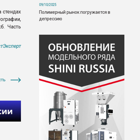
09/10/2025
а стендах
Полимерный рынок погружается в
депрессию
ографии,
б. Часть
тЭксперт
сть