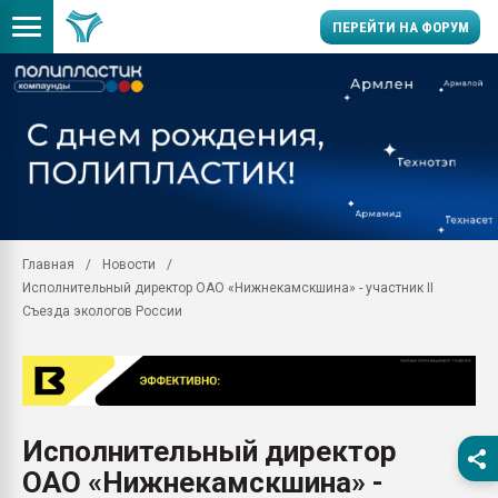
ПЕРЕЙТИ НА ФОРУМ
Продажа готового бизн
производство SPC лам
цикла
29.07.2026 ФРП помог 
заводу пластмасс" зах
ППЭ
Главная
Новости
Помощь в подборе мат
Исполнительный директор ОАО «Нижнекамскшина» - участник II
Вакуум-формовочные 
Съезда экологов России
ближайшее подмосковье
Подмосковье, Москва
28.07.2026 Автоматиза
первый план в перераб
пластмасс
Исполнительный директор
28.07.2026 "Техноникол
ОАО «Нижнекамскшина» -
ситуацией на строител