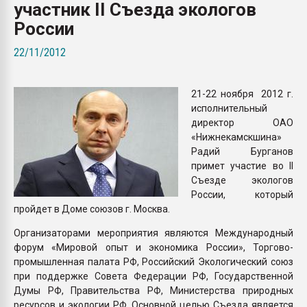
участник II Съезда экологов
Всё, что касается выду
бутылок
России
22/11/2012
ПЕРЕЙТИ НА 
21-22 ноября 2012 г.
исполнительный
директор ОАО
«Нижнекамскшина»
Радий Бурганов
примет участие во II
Съезде экологов
России, который
пройдет в Доме союзов г. Москва.
Организаторами мероприятия являются Международный
форум «Мировой опыт и экономика России», Торгово-
промышленная палата РФ, Российский Экологический союз
при поддержке Совета Федерации РФ, Государственной
Думы РФ, Правительства РФ, Министерства природных
ресурсов и экологии РФ. Основной целью Съезда является