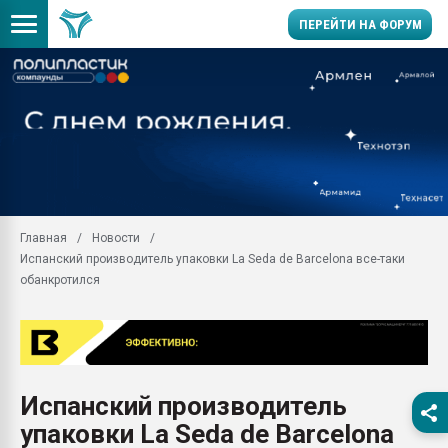
ПЕРЕЙТИ НА ФОРУМ
11.09.2020 Нанотрубки
универсальны, что рос
умельцы изготовили м
колонок полностью из 
Продажа готового бизн
производство SPC лам
цикла
Главная
Новости
Испанский производитель упаковки La Seda de Barcelona все-таки
29.07.2026 ФРП помог 
заводу пластмасс" зах
обанкротился
ППЭ
Помощь в подборе мат
Вакуум-формовочные 
ближайшее подмосковье
Подмосковье, Москва
Испанский производитель
упаковки La Seda de Barcelona
28.07.2026 Автоматиза
первый план в перераб