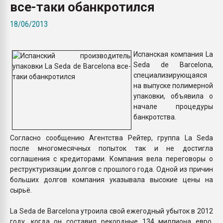
все-таки обанкротился
пластмасс
18/06/2013
28.07.2026 "Техноникол
ситуацией на строител
Испанская компания La
ПЕРЕЙТИ НА 
Seda de Barcelona,
специализирующаяся
на выпуске полимерной
упаковки, объявила о
начале процедуры
банкротства.
Согласно сообщению Агентства Рейтер, группа La Seda
после многомесячных попыток так и не достигла
соглашения с кредиторами. Компания вела переговоры о
реструктуризации долгов с прошлого года. Одной из причин
больших долгов компания указывала высокие цены на
сырьё.
La Seda de Barcelona утроила свой ежегодный убыток в 2012
году, когда он составил рекордные 134 миллиона евро.