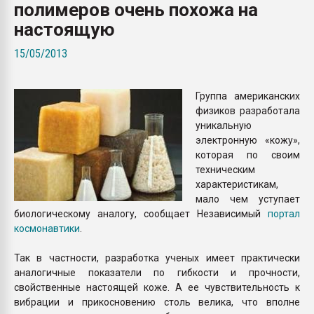
полимеров очень похожа на
пластмасс
настоящую
28.07.2026 "Техноникол
ситуацией на строител
15/05/2013
ПЕРЕЙТИ НА 
Группа американских
физиков разработала
уникальную
электронную «кожу»,
которая по своим
техническим
характеристикам,
мало чем уступает
биологическому аналогу, сообщает Независимый
портал
космонавтики
.
Так в частности, разработка ученых имеет практически
аналогичные показатели по гибкости и прочности,
свойственные настоящей коже. А ее чувствительность к
вибрации и прикосновению столь велика, что вполне