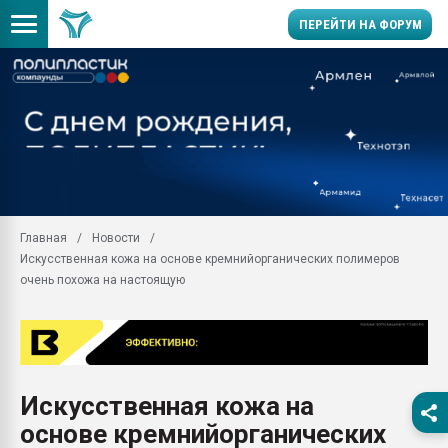
ПЕРЕЙТИ НА ФОРУМ
11.09.2020 Нанотрубки
универсальны, что рос
умельцы изготовили м
колонок полностью из 
Продажа готового бизн
производство SPC лам
цикла
Главная
Новости
Искусственная кожа на основе кремнийорганических полимеров
29.07.2026 ФРП помог 
заводу пластмасс" зах
очень похожа на настоящую
ППЭ
Помощь в подборе мат
Вакуум-формовочные 
ближайшее подмосковье
Подмосковье, Москва
Искусственная кожа на
основе кремнийорганических
28.07.2026 Автоматиза
первый план в перераб