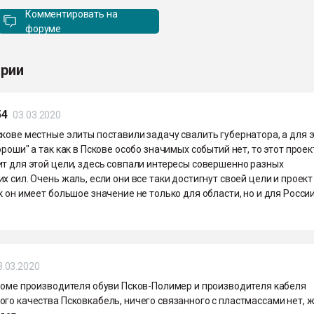
Комментировать на
форуме
рии
54
03.03.2020
кове местные элиты поставили задачу свалить губернатора, а для э
ороши" а так как в Пскове особо значимых событий нет, то этот проек
ит для этой цели, здесь совпали интересы совершенно разных
х сил. Очень жаль, если они все таки достигнут своей цели и проект
к он имеет большое значение не только для области, но и для России
3.03.2020
кроме производителя обуви Псков-Полимер и производителя кабеля
го качества Псковкабель, ничего связанного с пластмассами нет, ж