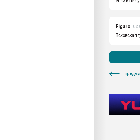
если и не бу
Figaro
03.
Псковская 
предыд