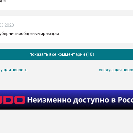
дет.
03.2020
губерния вообще вымирающая...
показать все комментарии (10)
ущая новость
следующая ново