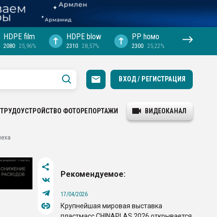
HDPE film
HDPE blow
PP hомо
2080
25,96%
2310
28,57%
2300
25,22%
ВХОД / РЕГИСТРАЦИЯ
ТРУДОУСТРОЙСТВО
ФОТОРЕПОРТАЖИ
ВИДЕОКАНАЛ
меха
Рекомендуемое:
17/04/2026
Крупнейшая мировая выставка
пластмасс CHINAPLAS 2026 открывается