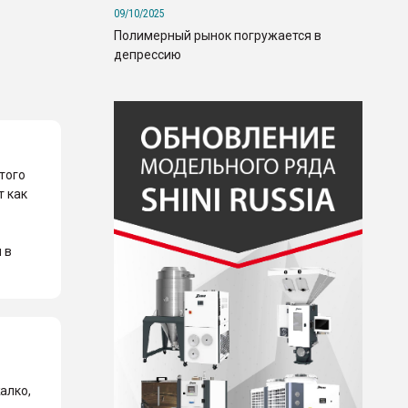
09/10/2025
Полимерный рынок погружается в
депрессию
того
т как
 в
алко,