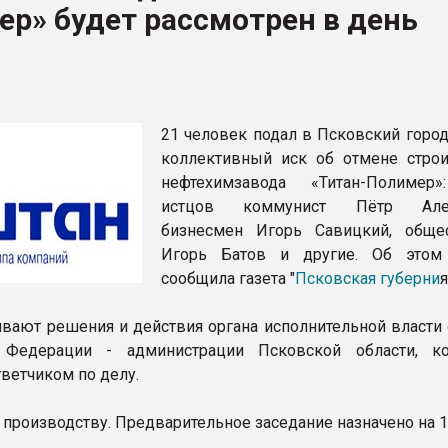
р» будет рассмотрен в день
ва ПЭТ
ФОРУМ
21 человек подал в Псковский город
коллективный иск об отмене строи
нефтехимзавода «Титан-Полимер
истцов коммунист Пётр Алек
бизнесмен Игорь Савицкий, обще
Игорь Батов и другие. Об этом
сообщила газета "
Псковская губерни
я
вают решения и действия органа исполнительной власти 
 Федерации - администрации Псковской области, к
тветчиком по делу.
 производству. Предварительное заседание назначено на 1