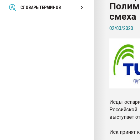
Полиме
Всё, что касается выду
СЛОВАРЬ ТЕРМИНОВ
бутылок
смеха
02/03/2020
ПЕРЕЙТИ НА 
Исцы оспари
Российской
выступает о
Иск принят к