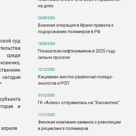
на днях
26/03/2026
Военная операция в Иране привела к
подорожанию полимеров в РФ
ской суд
16/03/2026
тельства
Показатели нефтехимиков в 2025 году
»: среди
сильно просели
сеенко,
ственник
12/12/2025
Кацевман жестко развенчал псевдо-
 сегодня
экологов и РОП
".
01/12/2025
субъекта
ГК «Алеко» отправилась на "Кассиопею"
оторая и
11/11/2025
Финская компания заявила о революции
 апреля.
в рециклинге полимеров