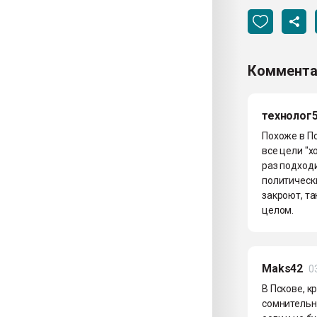
Коммента
технолог
Похоже в Пс
все цели "х
раз подход
политически
закроют, та
целом.
Maks42
0
В Пскове, 
сомнительно