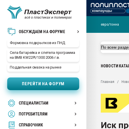
евро/тонна
Продажа готового бизн
ОБСУЖДАЕМ НА ФОРУМЕ
производство SPC лам
цикла
Формовка подкрылков из ПНД
29.07.2026 ФРП помог 
Села батарейка и слетела программа
заводу пластмасс" зах
на BMB KW22PI/1300 2006 г.в.
ППЭ
НОВОСТИ
КАТА
Поддельная смазка на рынке
Помощь в подборе мат
Вакуум-формовочные 
Главная
Нов
ПЕРЕЙТИ НА ФОРУМ
ближайшее подмосковье
Подмосковье, Москва
28.07.2026 Автоматиза
СПЕЦИАЛИСТАМ
первый план в перераб
пластмасс
ПОТРЕБИТЕЛЯМ
28.07.2026 "Техноникол
Иск пр
ситуацией на строител
СПРАВОЧНИК