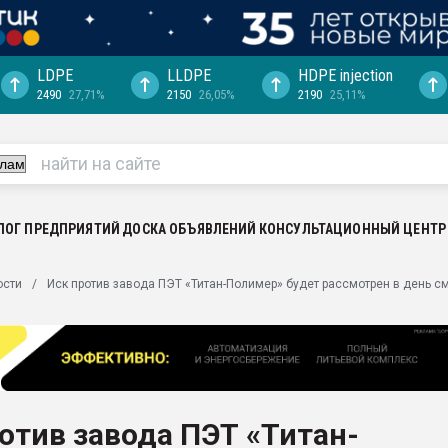
LDPE
LLDPE
HDPE injection
2490
27,71%
2150
26,05%
2190
25,11%
еса -
ината полного
"Ижевскому
ватить рынок
ЛОГ ПРЕДПРИЯТИЙ
ДОСКА ОБЪЯВЛЕНИЙ
КОНСУЛЬТАЦИОННЫЙ ЦЕНТР
ериала
машины:
ости
Иск против завода ПЭТ «Титан-Полимер» будет рассмотрен в день с
, с.-в.
ция выходит на
отке
ь" довольна
отив завода ПЭТ «Титан-
ьном рынке