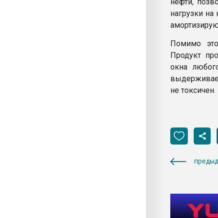
нефти, позв
нагрузки на
амортизирую
Помимо это
Продукт про
окна любог
выдерживает
не токсичен.
предыд