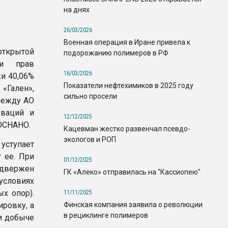
на днях
26/03/2026
Военная операция в Иране привела к
ткрытой
подорожанию полимеров в РФ
жи прав
16/03/2026
и 40,06%
Показатели нефтехимиков в 2025 году
Гален»,
сильно просели
между АО
ваций и
12/12/2025
РОСНАНО.
Кацевман жестко развенчал псевдо-
экологов и РОП
уступает
 ее. При
01/12/2025
одвержен
ГК «Алеко» отправилась на "Кассиопею"
условиях
х опор).
11/11/2025
Финская компания заявила о революции
ировку, а
в рециклинге полимеров
и добыче