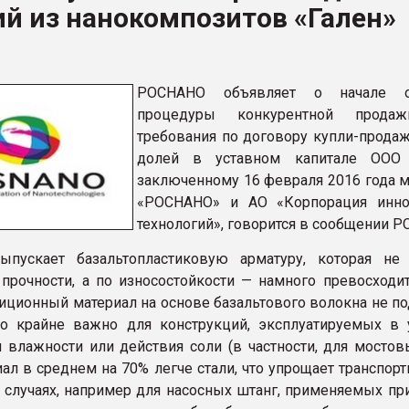
й из нанокомпозитов «Гален»
ва ПЭТ
ФОРУМ
РОСНАНО объявляет о начале о
процедуры конкурентной прода
требования по договору купли-продаж
долей в уставном капитале ООО «
заключенному 16 февраля 2016 года 
«РОСНАНО» и АО «Корпорация инно
технологий», говорится в сообщении 
ыпускает базальтопластиковую арматуру, которая не 
 прочности, а по износостойкости — намного превосходит
иционный материал на основе базальтового волокна не п
то крайне важно для конструкций, эксплуатируемых в 
влажности или действия соли (в частности, для мостовы
ал в среднем на 70% легче стали, что упрощает транспорт
 случаях, например для насосных штанг, применяемых пр