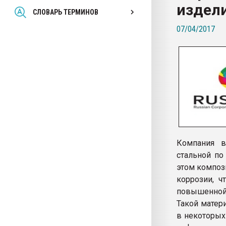
издели
Всё, что касается выду
СЛОВАРЬ ТЕРМИНОВ
бутылок
07/04/2017
ПЕРЕЙТИ НА 
Компания в
стальной по
этом композ
коррозии, ч
повышенной 
Такой матери
в некоторых