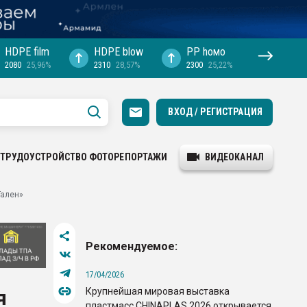
HDPE film
HDPE blow
PP hомо
2080
25,96%
2310
28,57%
2300
25,22%
ВХОД / РЕГИСТРАЦИЯ
ТРУДОУСТРОЙСТВО
ФОТОРЕПОРТАЖИ
ВИДЕОКАНАЛ
Гален»
Рекомендуемое:
17/04/2026
Крупнейшая мировая выставка
я
пластмасс CHINAPLAS 2026 открывается