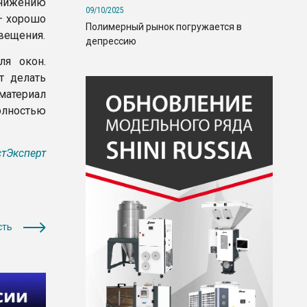
снижению
09/10/2025
– хорошо
Полимерный рынок погружается в
вещения.
депрессию
ля окон.
т делать
материал
олностью
тЭксперт
сть