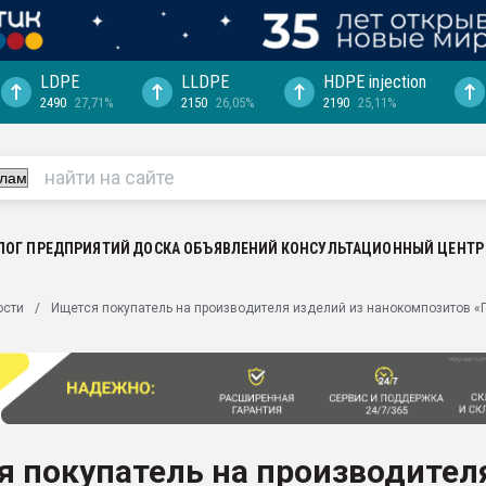
LDPE
LLDPE
HDPE injection
2490
27,71%
2150
26,05%
2190
25,11%
еса -
ината полного
"Ижевскому
ватить рынок
ЛОГ ПРЕДПРИЯТИЙ
ДОСКА ОБЪЯВЛЕНИЙ
КОНСУЛЬТАЦИОННЫЙ ЦЕНТР
ериала
машины:
ости
Ищется покупатель на производителя изделий из нанокомпозитов «
, с.-в.
ция выходит на
отке
ь" довольна
я покупатель на производител
ьном рынке