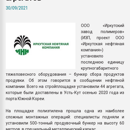
Всё, что касается выду
30/09/2021
бутылок
ООО «Иркутский
ПЕРЕЙТИ НА 
завод полимеров»
(ИЗП, проект ООО
«Иркутская нефтяная
компания»)
установило
последнюю единицу
крупногабаритного
тяжеловесного оборудования – бункер сбора продуктов
продувки. Об этом говорится в сообщении нефтяной
компании. Всего на стройплощадке установили 44 агрегата,
которые были доставлены в Усть-Кут осенью 2020 года из
порта Южной Кореи.
На площадке полиэтилена прошла одна из наиболее
сложных монтажных операций: специалисты подняли и
установили 500-тонный продувочный бункер на высоту 60
метров, в специальный металлический каркас.