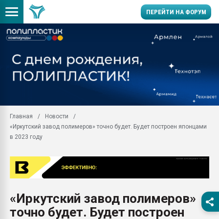
ПЕРЕЙТИ НА ФОРУМ
Помощь в подборе мат
Вакуум-формовочные 
ближайшее подмосковье
Подмосковье, Москва
28.07.2026 Автоматиза
первый план в перераб
Главная
Новости
пластмасс
«Иркутский завод полимеров» точно будет. Будет построен японцами
28.07.2026 "Техноникол
в 2023 году
ситуацией на строител
Всё, что касается выду
бутылок
Материал поверхности 
вакуумного формовани
«Иркутский завод полимеров»
точно будет. Будет построен
Продам отходы Компо
поликарбоната и АБС-п