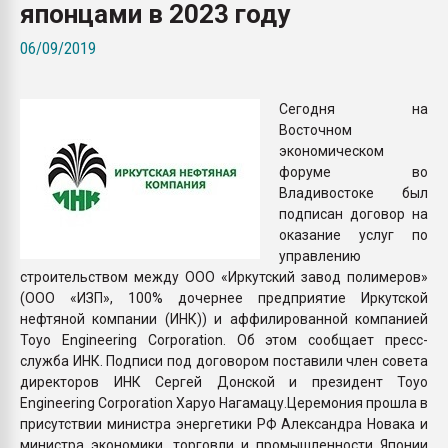
японцами в 2023 году
Armaloy PC/ABS-1IM че
06/09/2019
ПЕРЕЙТИ НА 
Сегодня на
Восточном
экономическом
форуме во
Владивостоке был
подписан договор на
оказание услуг по
управлению
строительством между ООО «Иркутский завод полимеров»
(ООО «ИЗП», 100% дочернее предприятие Иркутской
нефтяной компании (ИНК)) и аффилированной компанией
Toyo Engineering Corporation. Об этом сообщает пресс-
служба ИНК. Подписи под договором поставили член совета
директоров ИНК Сергей Донской и президент Toyo
Engineering Corporation Харуо Нагамацу.Церемония прошла в
присутствии министра энергетики РФ Александра Новака и
министра экономики, торговли и промышленности Японии