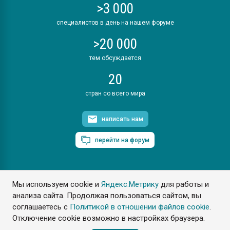
>3 000
специалистов в день на нашем форуме
>20 000
тем обсуждается
20
стран со всего мира
написать нам
перейти на форум
Мы используем cookie и
Яндекс.Метрику
для работы и
ПластЭксперт © 2006. Все права защищены
анализа сайта. Продолжая пользоваться сайтом, вы
Разрешается копирование материалов сайта с обязательной
ссылкой на www.e-plastic.ru
соглашаетесь с
Политикой в отношении файлов cookie
.
Отключение cookie возможно в настройках браузера.
Разработка сайта