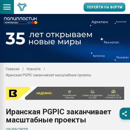
ПЕРЕЙТИ НА ФОРУМ
Помощь в подборе мат
Вакуум-формовочные 
ближайшее подмосковье
Подмосковье, Москва
28.07.2026 Автоматиза
первый план в перераб
Главная
Новости
пластмасс
Иранская PGPIC заканчивает масштабные проекты
28.07.2026 "Техноникол
ситуацией на строител
Всё, что касается выду
бутылок
Иранская PGPIC заканчивает
Материал поверхности 
вакуумного формовани
масштабные проекты
Продам отходы Компо
19/09/2023
поликарбоната и АБС-п