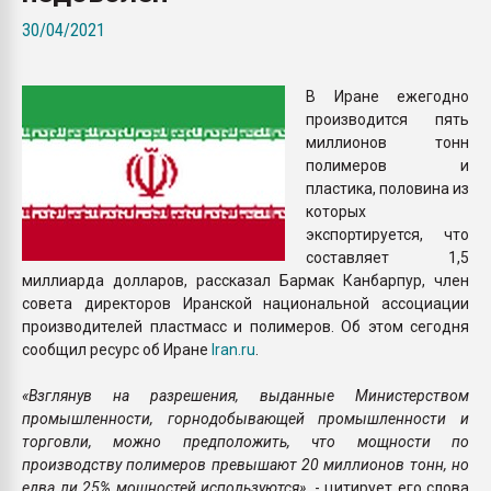
Всё, что касается выду
30/04/2021
бутылок
В Иране ежегодно
ПЕРЕЙТИ НА 
производится пять
миллионов тонн
полимеров и
пластика, половина из
которых
экспортируется, что
составляет 1,5
миллиарда долларов, рассказал Бармак Канбарпур, член
совета директоров Иранской национальной ассоциации
производителей пластмасс и полимеров. Об этом сегодня
сообщил ресурс об Иране
Iran.ru
.
«Взглянув на разрешения, выданные Министерством
промышленности, горнодобывающей промышленности и
торговли, можно предположить, что мощности по
производству полимеров превышают 20 миллионов тонн, но
едва ли 25% мощностей используются»,
- цитирует его слова