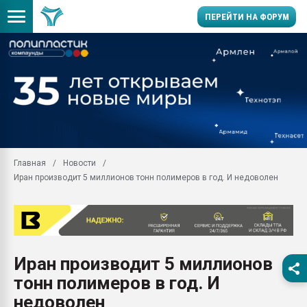
ПЕРЕЙТИ НА ФОРУМ
Продажа готового бизн
производство SPC лам
цикла
29.07.2026 ФРП помог 
заводу пластмасс" зах
ППЭ
Главная
Новости
Помощь в подборе мат
Иран производит 5 миллионов тонн полимеров в год. И недоволен
Вакуум-формовочные 
ближайшее подмосковье
Подмосковье, Москва
28.07.2026 Автоматиза
первый план в перераб
Иран производит 5 миллионов
пластмасс
тонн полимеров в год. И
28.07.2026 "Техноникол
ситуацией на строител
недоволен