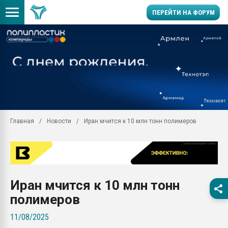
ПЕРЕЙТИ НА ФОРУМ
11.09.2020 Нанотрубки
универсальны, что рос
умельцы изготовили м
колонок полностью из 
Продажа готового бизн
производство SPC лам
цикла
Главная
Новости
Иран мчится к 10 млн тонн полимеров
29.07.2026 ФРП помог 
заводу пластмасс" зах
ППЭ
Помощь в подборе мат
Иран мчится к 10 млн тонн
Вакуум-формовочные 
ближайшее подмосковье
полимеров
Подмосковье, Москва
11/08/2025
28.07.2026 Автоматиза
первый план в перераб