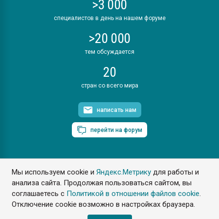
>3 000
специалистов в день на нашем форуме
>20 000
тем обсуждается
20
стран со всего мира
написать нам
перейти на форум
Мы используем cookie и
Яндекс.Метрику
для работы и
ПластЭксперт © 2006. Все права защищены
анализа сайта. Продолжая пользоваться сайтом, вы
Разрешается копирование материалов сайта с обязательной
ссылкой на www.e-plastic.ru
соглашаетесь с
Политикой в отношении файлов cookie
.
Отключение cookie возможно в настройках браузера.
Разработка сайта