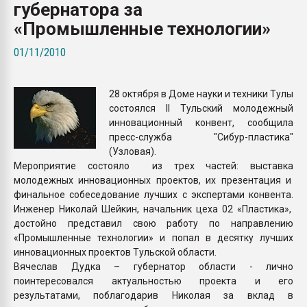
губернатора за
Всё, что касается выду
бутылок
«Промышленные технологии»
01/11/2010
ПЕРЕЙТИ НА 
28 октября в Доме науки и техники Тулы
состоялся II Тульский молодежный
инновационный конвент, сообщила
пресс-служба "Сибур-пластика"
(Узловая).
Мероприятие состояло из трех частей: выставка
молодежных инновационных проектов, их презентация и
финальное собеседование лучших с экспертами конвента.
Инженер Николай Шейкин, начальник цеха 02 «Пластика»,
достойно представил свою работу по направлению
«Промышленные технологии» и попал в десятку лучших
инновационных проектов Тульской области.
Вячеслав Дудка – губернатор области - лично
поинтересовался актуальностью проекта и его
результатами, поблагодарив Николая за вклад в