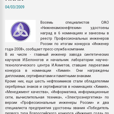
Всё, что касается выду
04/03/2009
бутылок
Восемь специалистов ОАО
ПЕРЕЙТИ НА 
«Нижнекамскнефтехим» удостоены
наград в 6 номинациях и занесены в
реестр Профессиональных инженеров
России по итогам конкурса «Инженер
года-2008», сообщает пресс-служба компании.
В их числе - главный инженер завода синтетических
каучуков И.Белоногов и начальник лаборатории научно-
технологического центра И.Ахметов, ставшие лауреатами
конкурса в номинации «Химия». Они награждены
дипломами, сертификатами и памятными знаками.
Кроме них, еще шесть нефтехимиков стали обладателями
серебряных знаков и сертификатов в номинациях «Химия»,
«Менеджмент качества», «Информатика, информационные
сети, вычислительная техника», «Электроэнергетика» по
версии «Профессиональные инженеры России» и два
специалиста предприятия удостоены звания «Победитель
первого тура Всероссийского конкурса «Инженер года» по