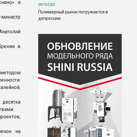
снано» и
09/10/2025
Полимерный рынок погружается в
министр
депрессию
Анатолий
брение в
 методом
енности:
ейной,
 десятка
твами.
роектов,
ленок на