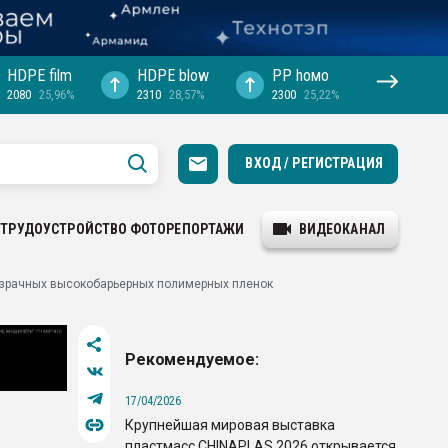
HDPE film
HDPE blow
PP hомо
2080
25,96%
2310
28,57%
2300
25,22%
ВХОД / РЕГИСТРАЦИЯ
ТРУДОУСТРОЙСТВО
ФОТОРЕПОРТАЖИ
ВИДЕОКАНАЛ
озрачных высокобарьерных полимерных пленок
Рекомендуемое:
17/04/2026
Крупнейшая мировая выставка
пластмасс CHINAPLAS 2026 открывается