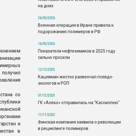
на днях
26/03/2026
Военная операция в Иране привела к
подорожанию полимеров в РФ
16/03/2026
енением
Показатели нефтехимиков в 2025 году
сильно просели
анизации
лимерных
12/12/2025
получил
Кацевман жестко развенчал псевдо-
авления
экологов и РОП
стана со
01/12/2025
публики
ГК «Алеко» отправилась на "Кассиопею"
канской
11/11/2025
органами
Финская компания заявила о революции
арстан и
в рециклинге полимеров
честве в