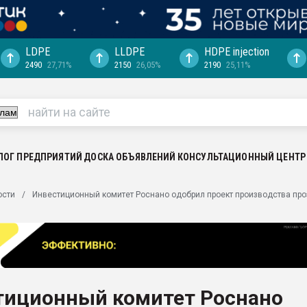
LDPE
LLDPE
HDPE injection
2490
27,71%
2150
26,05%
2190
25,11%
еса -
ината полного
"Ижевскому
ватить рынок
ЛОГ ПРЕДПРИЯТИЙ
ДОСКА ОБЪЯВЛЕНИЙ
КОНСУЛЬТАЦИОННЫЙ ЦЕНТР
ериала
машины:
ости
Инвестиционный комитет Роснано одобрил проект производства пр
, с.-в.
ция выходит на
отке
ь" довольна
тиционный комитет Роснано
ьном рынке