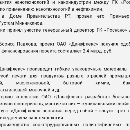
звития нанотехнологий и наноиндустрии между ГК «Ро
 по применению нанотехнологий в нефтехимии.
 в Доме Правительства РТ, провел его Премьер-
Рустам Минниханов.
ии принял участие генеральный директор ГК «Роснано» 
Бориса Павлова, проект ОАО «Данафлекс» получил одо
 финансирования проекта составляет 2,4 млрд. руб.
Данафлекс» производит гибкие упаковочные материалы
ской печати для продуктов разных отраслей промышл
ской, масложировой, бытовой химии, бакал
атывающей, молочной и др.
торию коллектив ОАО «Данафлекс» разработал больше
вочных материалов, многие из них — с уникальными свойс
орую «Данафлекс» поставил перед собой - запуск трех п
 внедрением нанотехнологий.
роизводство соэкструдированных полиолефиновых п