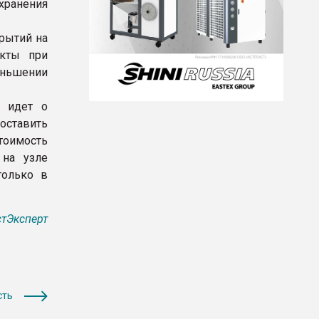
хранения
рытий на
укты при
ньшении
ь идет о
ставить
тоимость
 на узле
только в
тЭксперт
сть