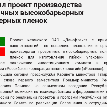
л проект производства
ва ПЭТ
ачных высокобарьерных
ерных пленок
ФОРУМ
Проект казанского ОАО «Данафлекс» с прим
нанотехнологий по освоению технологии и орг
производства прозрачных высокобарьерных по
пленок для изготовления гибкой упаковки 
ьное заключение инвестиционного комитета и пр
ии «Российская корпорация нанотехнологий» («Роснано»).
бщила сегодня пресс-служба Кабинета министров Татар
 слова первого заместителя Премьер-министра Рес
Бориса Павлова на совместном заседании Республи
венной комиссии по взаимодействию с федеральными 
оссии по реализации проектов и программ Республики Тат
онного Совета по реализации Соглашения о сотрудни