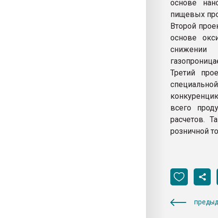
основе нан
пищевых прод
Второй прое
основе окс
снижении 
газопроница
Третий про
специально
конкуренцию
всего прод
расчетов. 
розничной то
предыд