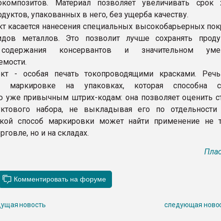
окомпозитов. Материал позволяет увеличивать срок 
уктов, упакованных в него, без ущерба качеству.
кт касается нанесения специальных высокобарьерных пок
идов металлов. Это позволит лучше сохранять прод
содержания консервантов и значительном уме
емости.
ект - особая печать токопроводящими красками. Реч
й маркировке на упаковках, которая способна со
 уже привычным штрих-кодам: она позволяет оценить с
уктового набора, не выкладывая его по отдельности
Такой способ маркировки может найти применение не 
рговле, но и на складах.
Плас
ущая новость
следующая ново