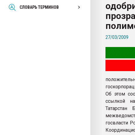
одобри
Всё, что касается выду
СЛОВАРЬ ТЕРМИНОВ
бутылок
прозр
полим
ПЕРЕЙТИ НА 
27/03/2009
положител
госкорпорац
Об этом соо
ссылкой на
Татарстан 
межведомст
госвласти Р
Координаци