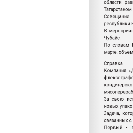
области ра
Татарстаном
Совещание
республики 
В мероприят
Чубайс.
По словам 
марте, объем
Справка
Компания «
флексограф
кондитер
мясоперераб
За свою ис
новых упако
Задача, кот
связанных с
Первый - п