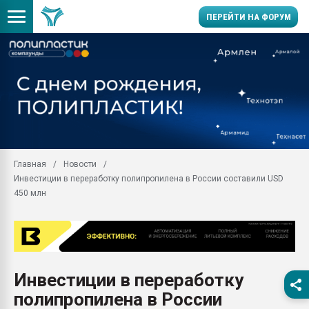
ПЕРЕЙТИ НА ФОРУМ
Продажа готового бизн
производство SPC лам
цикла
29.07.2026 ФРП помог 
заводу пластмасс" зах
ППЭ
Главная
Новости
Помощь в подборе мат
Инвестиции в переработку полипропилена в России составили USD
Вакуум-формовочные 
450 млн
ближайшее подмосковье
Подмосковье, Москва
28.07.2026 Автоматиза
первый план в перераб
пластмасс
Инвестиции в переработку
28.07.2026 "Техноникол
полипропилена в России
ситуацией на строител