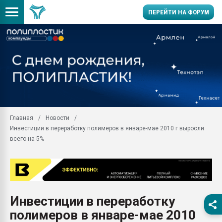
ПЕРЕЙТИ НА ФОРУМ
Продажа готового бизн
производство SPC лам
цикла
29.07.2026 ФРП помог 
заводу пластмасс" зах
ППЭ
Главная
Новости
Помощь в подборе мат
Инвестиции в переработку полимеров в январе-мае 2010 г выросли
Вакуум-формовочные 
всего на 5%
ближайшее подмосковье
Подмосковье, Москва
28.07.2026 Автоматиза
первый план в перераб
пластмасс
Инвестиции в переработку
28.07.2026 "Техноникол
полимеров в январе-мае 2010
ситуацией на строител