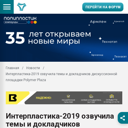
ПЕРЕЙТИ НА ФОРУМ
Помощь в подборе мат
Вакуум-формовочные 
ближайшее подмосковье
Подмосковье, Москва
28.07.2026 Автоматиза
первый план в перераб
Главная
Новости
пластмасс
Интерпластика-2019 озвучила темы и докладчиков дискуссионной
28.07.2026 "Техноникол
площадки Polymer Plaza
ситуацией на строител
Всё, что касается выду
бутылок
Материал поверхности 
вакуумного формовани
Интерпластика-2019 озвучила
темы и докладчиков
Продам отходы Компо
поликарбоната и АБС-п