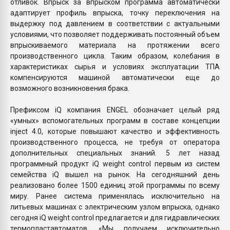
отливок. Впрыск за впрыском программа автоматически
адаптирует профиль впрыска, точку переключения на
выдержку под давлением в соответствии с актуальными
условиями, что позволяет поддерживать постоянный объем
впрыскиваемого материала на протяжении всего
производственного цикла. Таким образом, колебания в
характеристиках сырья и условиях эксплуатации ТПА
компенсируются машиной автоматически еще до
возможного возникновения брака.
Префиксом iQ компания ENGEL обозначает целый ряд
«умных» вспомогательных программ в составе концепции
inject 4.0, которые повышают качество и эффективность
производственного процесса, не требуя от оператора
дополнительных специальных знаний. 5 лет назад
программный продукт iQ weight control первым из систем
семейства iQ вышел на рынок. На сегодняшний день
реализовано более 1500 единиц этой программы по всему
миру. Ранее система применялась исключительно на
литьевых машинах с электрическим узлом впрыска, однако
сегодня iQ weight control предлагается и для гидравлических
термопластавтоматов. «Мы получаем исключительно