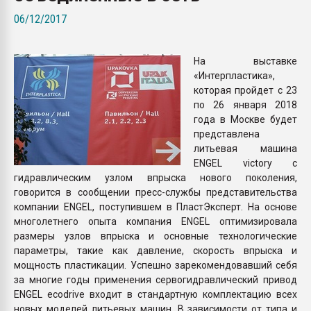
Всё, что касается выду
06/12/2017
бутылок
На выставке
ПЕРЕЙТИ НА 
«Интерпластика»,
которая пройдет с 23
по 26 января 2018
года в Москве будет
представлена
литьевая машина
ENGEL victory с
гидравлическим узлом впрыска нового поколения,
говорится в сообщении пресс-службы представительства
компании ENGEL, поступившем в ПластЭксперт. На основе
многолетнего опыта компания ENGEL оптимизировала
размеры узлов впрыска и основные технологические
параметры, такие как давление, скорость впрыска и
мощность пластикации. Успешно зарекомендовавший себя
за многие годы применения сервогидравлический привод
ENGEL ecodrive входит в стандартную комплектацию всех
новых моделей литьевых машин. В зависимости от типа и