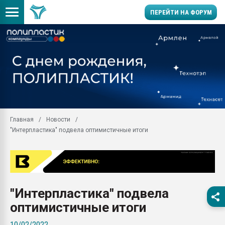
ПЕРЕЙТИ НА ФОРУМ
Продажа готового бизн
производство SPC лам
цикла
29.07.2026 ФРП помог 
заводу пластмасс" зах
ППЭ
Главная
Новости
Помощь в подборе мат
"Интерпластика" подвела оптимистичные итоги
Вакуум-формовочные 
ближайшее подмосковье
Подмосковье, Москва
28.07.2026 Автоматиза
первый план в перераб
"Интерпластика" подвела
пластмасс
оптимистичные итоги
28.07.2026 "Техноникол
ситуацией на строител
10/02/2022