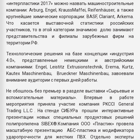
«интерпластики 2017» можно назвать машиностроительные
компании: Arburg, Engel, KraussMaffei, Reifenhäuser, а также
крупнейшие химические корпорации: BASF, Clariant, Arkema.
Что касается выставочной статистики российских
участников, то в этой категории значимою долю занимают
представительства и филиалы зарубежных фирм на
территории РФ.
Технологические решения на базе концепции «индустрия
4.0», представленные немецкими и австрийскими
компаниями: Engel, Leistitz Extrusionstechnik, Erema, Kurtz,
Kautex Maschinenbau, Brueckner Maschinenbau, завоевали
внимание аудитории с первых дней работы.
Не обошлось без премьер в разделе выставки «Сырьевые и
вспомогательные материалы». Впервые в работе
мероприятия приняла участие компания PKCCI General
Trading L.L.C . На стенде СИБУРа прошли интерактивные
презентации новых специальных продуктовых решений
полипропилена SIBEX®.Компания ООО «Пластик» провела
масштабную презентацию АБС-пластика и модификатора
ударопрочности для жестких ПВХ. Отдельно эксперты