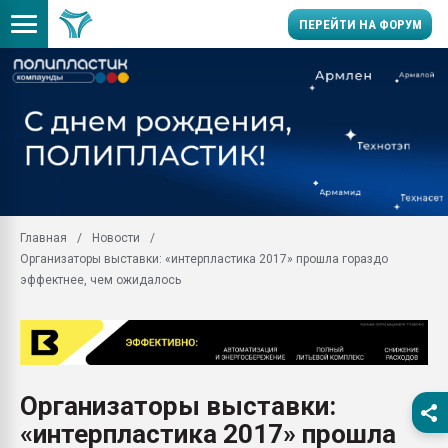
ПЕРЕЙТИ НА ФОРУМ
Продажа готового бизн
производство SPC лам
цикла
29.07.2026 ФРП помог 
заводу пластмасс" зах
ППЭ
Главная
Новости
Помощь в подборе мат
Организаторы выставки: «интерпластика 2017» прошла гораздо
Вакуум-формовочные 
эффектнее, чем ожидалось
ближайшее подмосковье
Подмосковье, Москва
28.07.2026 Автоматиза
первый план в перераб
пластмасс
Организаторы выставки:
28.07.2026 "Техноникол
«интерпластика 2017» прошла
ситуацией на строител