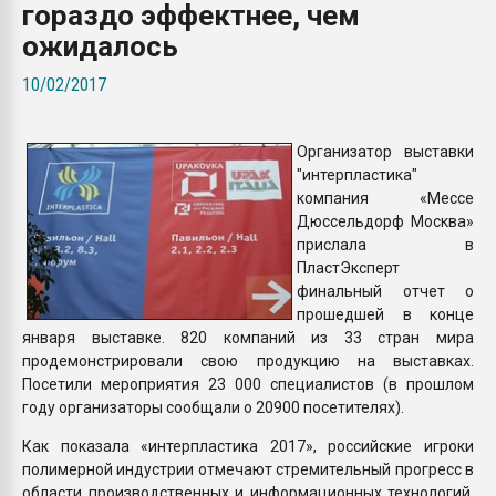
гораздо эффектнее, чем
Всё, что касается выду
бутылок
ожидалось
10/02/2017
ПЕРЕЙТИ НА 
Организатор выставки
"интерпластика"
компания «Мессе
Дюссельдорф Москва»
прислала в
ПластЭксперт
финальный отчет о
прошедшей в конце
января выставке. 820 компаний из 33 стран мира
продемонстрировали свою продукцию на выставках.
Посетили мероприятия 23 000 специалистов (в прошлом
году организаторы сообщали о 20900 посетителях).
Как показала «интерпластика 2017», российские игроки
полимерной индустрии отмечают стремительный прогресс в
области производственных и информационных технологий,