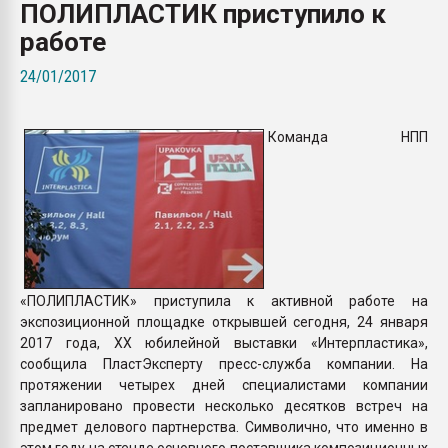
ПОЛИПЛАСТИК приступило к
покупка, обмен
работе
ПЕРЕЙТИ НА 
24/01/2017
Команда НПП
«ПОЛИПЛАСТИК» приступила к активной работе на
экспозиционной площадке открывшей сегодня, 24 января
2017 года, ХХ юбилейной выставки «Интерпластика»,
сообщила ПластЭксперту пресс-служба компании. На
протяжении четырех дней специалистами компании
запланировано провести несколько десятков встреч на
предмет делового партнерства. Символично, что именно в
этом году на стенде основного поставщика композиционных