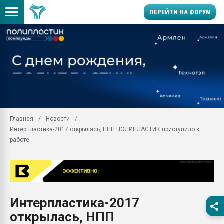
ПЕРЕЙТИ НА ФОРУМ
28.07.2026 Автоматиза
первый план в перераб
пластмасс
28.07.2026 "Техноникол
ситуацией на строител
Всё, что касается выду
Главная
Новости
бутылок
Интерпластика-2017 открылась, НПП ПОЛИПЛАСТИК приступило к
Материал поверхности 
работе
вакуумного формовани
Продам отходы Компо
поликарбоната и АБС-п
Armaloy PC/ABS-1IM че
26.07.2022 "Сибирский т
Интерпластика-2017
намного дороже
открылась, НПП
Профильная литератур