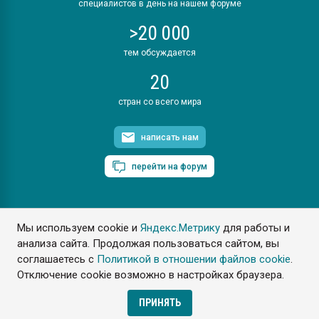
специалистов в день на нашем форуме
>20 000
тем обсуждается
20
стран со всего мира
написать нам
перейти на форум
Мы используем cookie и
Яндекс.Метрику
для работы и
ПластЭксперт © 2006. Все права защищены
анализа сайта. Продолжая пользоваться сайтом, вы
Разрешается копирование материалов сайта с обязательной
ссылкой на www.e-plastic.ru
соглашаетесь с
Политикой в отношении файлов cookie
.
Отключение cookie возможно в настройках браузера.
Разработка сайта
ПРИНЯТЬ