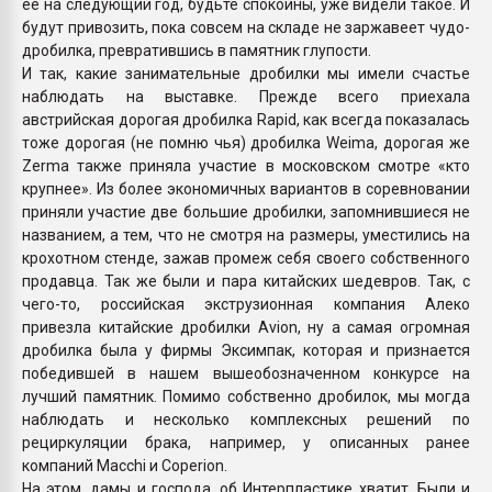
ее на следующий год, будьте спокойны, уже видели такое. И
будут привозить, пока совсем на складе не заржавеет чудо-
дробилка, превратившись в памятник глупости.
И так, какие занимательные дробилки мы имели счастье
наблюдать на выставке. Прежде всего приехала
австрийская дорогая дробилка Rapid, как всегда показалась
тоже дорогая (не помню чья) дробилка Weima, дорогая же
Zerma также приняла участие в московском смотре «кто
крупнее». Из более экономичных вариантов в соревновании
приняли участие две большие дробилки, запомнившиеся не
названием, а тем, что не смотря на размеры, уместились на
крохотном стенде, зажав промеж себя своего собственного
продавца. Так же были и пара китайских шедевров. Так, с
чего-то, российская экструзионная компания Алеко
привезла китайские дробилки Avion, ну а самая огромная
дробилка была у фирмы Эксимпак, которая и признается
победившей в нашем вышеобозначенном конкурсе на
лучший памятник. Помимо собственно дробилок, мы могда
наблюдать и несколько комплексных решений по
рециркуляции брака, например, у описанных ранее
компаний Macchi и Coperion.
На этом, дамы и господа, об Интерпластике хватит. Были и