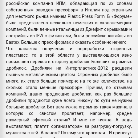
российская компания ИПМ, обладающая по их словам
собственным заводом прессформ в Италии под странным
для местного рынка именем Plastic Press Form. В «Форуме»
было представлено несколько немецких и околонемецких
компаний, были вечные итальянцы из Джефит с крышками и
австрийцы из IFW с фитингами, были российско-китайцы из
Eastex. Больше о пресс-формах и сказать особенно нечего.
Что касается получения и переработки вторичных
пластмасс, то в этой области у выставляющихся явно
произошел перекос в сторону дробилок. Больших, огромных
дробилок. Дробилки на Интерпластике-2012 расцвели
пышным металлическим цветом. Огромных дробилок было
много, их стало больше примерно на то же количество, на
сколько стало меньше прессформ. Причем, по отзывам
компаний, давно продающих дробилки, как раз большие
дробилки продаются хуже всего. Никому по сути не нужны
большие дробилки. Вот вам нужна огромная такая махина, в
которую со свистом пролетает, например, средне
размерный офисный столик? И мне не нужна. А ведь
выставляют, платят организаторам за разгрузку-погрузку,
мучаются с ней. А зачем? Потому что красивая… И привезут