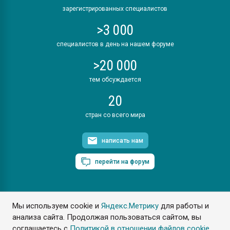
зарегистрированных специалистов
>3 000
специалистов в день на нашем форуме
>20 000
тем обсуждается
20
стран со всего мира
написать нам
перейти на форум
Мы используем cookie и
Яндекс.Метрику
для работы и
ПластЭксперт © 2006. Все права защищены
анализа сайта. Продолжая пользоваться сайтом, вы
Разрешается копирование материалов сайта с обязательной
ссылкой на www.e-plastic.ru
соглашаетесь с
Политикой в отношении файлов cookie
.