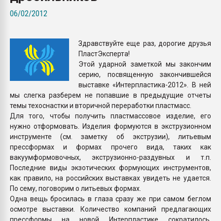
Всё, что касается выду
06/02/2012
бутылок
Здравствуйте еще раз, дорогие друзья
ПЕРЕЙТИ НА 
ПластЭксперта!
Этой ударной заметкой мы закончим
серию, посвященную закончившейся
выставке «Интерпластика-2012». В ней
мы слегка разберем не попавшие в предыдущие отчеты
темы техоснастки и вторичной переработки пластмасс.
Для того, чтобы получить пластмассовое изделие, его
нужно отформовать. Изделия формуются в экструзионном
инструменте (см. заметку об экструзии), литьевым
прессформах и формах прочего вида, таких как
вакуумформовочных, экструзионно-раздувных и т.п.
Последние виды экзотических формующих инструментов,
как правило, на российских выставках увидеть не удается.
По сему, поговорим о литьевых формах.
Одна вещь бросилась в глаза сразу же при самом беглом
осмотре выставки. Количество компаний предлагающих
прессформы на новой Интерпластике сократилось.