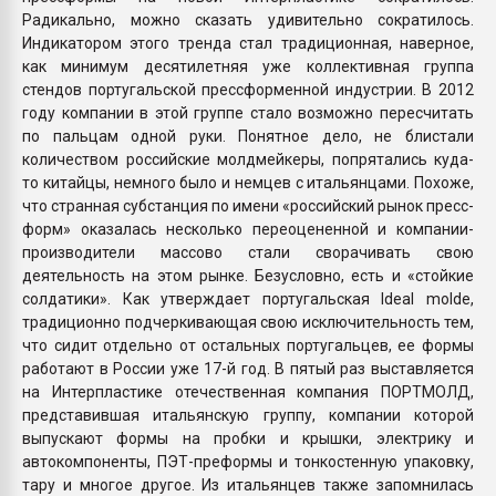
Радикально, можно сказать удивительно сократилось.
Индикатором этого тренда стал традиционная, наверное,
как минимум десятилетняя уже коллективная группа
стендов португальской прессформенной индустрии. В 2012
году компании в этой группе стало возможно пересчитать
по пальцам одной руки. Понятное дело, не блистали
количеством российские молдмейкеры, попрятались куда-
то китайцы, немного было и немцев с итальянцами. Похоже,
что странная субстанция по имени «российский рынок пресс-
форм» оказалась несколько переоцененной и компании-
производители массово стали сворачивать свою
деятельность на этом рынке. Безусловно, есть и «стойкие
солдатики». Как утверждает португальская Ideal molde,
традиционно подчеркивающая свою исключительность тем,
что сидит отдельно от остальных португальцев, ее формы
работают в России уже 17-й год. В пятый раз выставляется
на Интерпластике отечественная компания ПОРТМОЛД,
представившая итальянскую группу, компании которой
выпускают формы на пробки и крышки, электрику и
автокомпоненты, ПЭТ-преформы и тонкостенную упаковку,
тару и многое другое. Из итальянцев также запомнилась