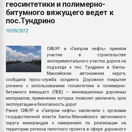
геосинтетики и полимерно-
Всё, что касается выду
бутылок
битумного вяжущего ведет к
пос.Тундрино
ПЕРЕЙТИ НА 
10/09/2012
СИБУР и «Газпром нефть» приняли
участие в строительстве
экспериментального участка дороги на
подъезде к пос. Тундрино в Ханты-
Мансийском автономном округе,
сообщила пресс-служба холдинга. Дорожное покрытие
уложено с использованием геосинтетики и полимерно-
битумного вяжущего (ПБВ) — инновационных дорожных
материалов, применение которых позволит увеличить срок
эксплуатации и безопасность дорог.
Ранее СИБУР и «Газпром нефть» заключили с органами
государственной власти Ханты-Мансийского автономного
округа меморандум о намерениях по реализации на
территории региона пилотного проекта в сфере дорожного