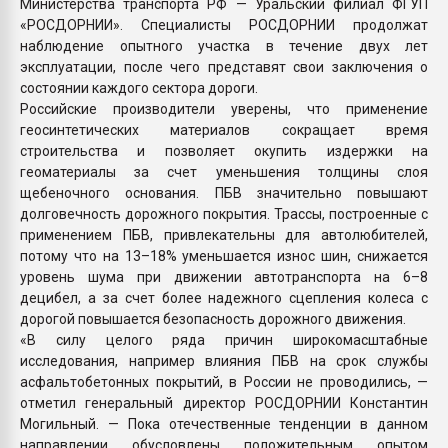
Министерства транспорта РФ — Уральский филиал ФГУП
«РОСДОРНИИ». Специалисты РОСДОРНИИ продолжат
наблюдение опытного участка в течение двух лет
эксплуатации, после чего представят свои заключения о
состоянии каждого сектора дороги.
Российские производители уверены, что применение
геосинтетических материалов сокращает время
строительства и позволяет окупить издержки на
геоматериалы за счет уменьшения толщины слоя
щебеночного основания. ПБВ значительно повышают
долговечность дорожного покрытия. Трассы, построенные с
применением ПБВ, привлекательны для автолюбителей,
потому что на 13–18% уменьшается износ шин, снижается
уровень шума при движении автотранспорта на 6–8
децибел, а за счет более надежного сцепления колеса с
дорогой повышается безопасность дорожного движения.
«В силу целого ряда причин широкомасштабные
исследования, например влияния ПБВ на срок службы
асфальтобетонных покрытий, в России не проводились, —
отметил генеральный директор РОСДОРНИИ Константин
Могильный. — Пока отечественные тенденции в данном
направлении обусловлены положительным опытом