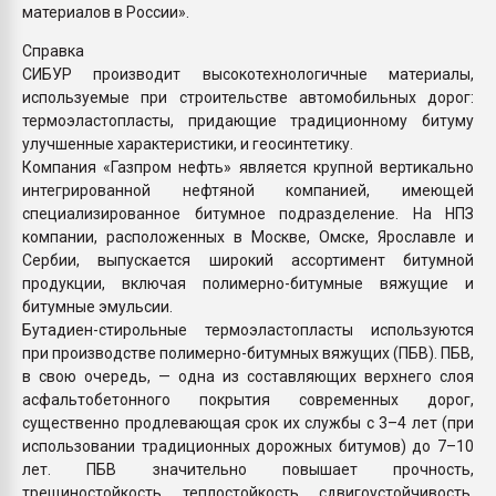
материалов в России».
Справка
СИБУР производит высокотехнологичные материалы,
используемые при строительстве автомобильных дорог:
термоэластопласты, придающие традиционному битуму
улучшенные характеристики, и геосинтетику.
Компания «Газпром нефть» является крупной вертикально
интегрированной нефтяной компанией, имеющей
специализированное битумное подразделение. На НПЗ
компании, расположенных в Москве, Омске, Ярославле и
Сербии, выпускается широкий ассортимент битумной
продукции, включая полимерно-битумные вяжущие и
битумные эмульсии.
Бутадиен-стирольные термоэластопласты используются
при производстве полимерно-битумных вяжущих (ПБВ). ПБВ,
в свою очередь, — одна из составляющих верхнего слоя
асфальтобетонного покрытия современных дорог,
существенно продлевающая срок их службы с 3–4 лет (при
использовании традиционных дорожных битумов) до 7–10
лет. ПБВ значительно повышает прочность,
трещиностойкость, теплостойкость, сдвигоустойчивость,