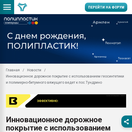
ПЕРЕЙТИ НА ФОРУМ
Продажа готового бизн
производство SPC лам
цикла
29.07.2026 ФРП помог 
заводу пластмасс" зах
ППЭ
Главная
Новости
Помощь в подборе мат
Инновационное дорожное покрытие с использованием геосинтетики
Вакуум-формовочные 
и полимерно-битумного вяжущего ведет к пос.Тундрино
ближайшее подмосковье
Подмосковье, Москва
28.07.2026 Автоматиза
первый план в перераб
пластмасс
Инновационное дорожное
28.07.2026 "Техноникол
покрытие с использованием
ситуацией на строител