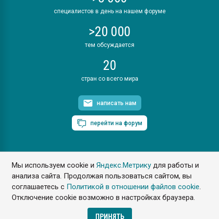
специалистов в день на нашем форуме
>20 000
тем обсуждается
20
стран со всего мира
написать нам
перейти на форум
Мы используем cookie и
Яндекс.Метрику
для работы и
ПластЭксперт © 2006. Все права защищены
анализа сайта. Продолжая пользоваться сайтом, вы
Разрешается копирование материалов сайта с обязательной
ссылкой на www.e-plastic.ru
соглашаетесь с
Политикой в отношении файлов cookie
.
Отключение cookie возможно в настройках браузера.
Разработка сайта
ПРИНЯТЬ