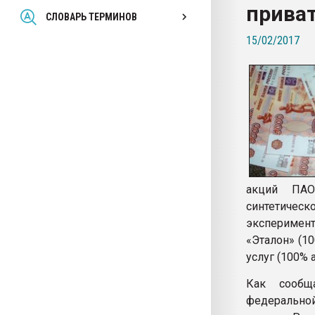
прива
Всё, что касается выду
СЛОВАРЬ ТЕРМИНОВ
бутылок
15/02/2017
ПЕРЕЙТИ НА 
акций ПАО
синтетичес
эксперимент
«Эталон» (1
услуг (100% 
Как сообща
федерально