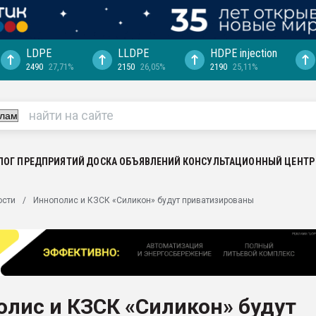
LDPE
LLDPE
HDPE injection
2490
27,71%
2150
26,05%
2190
25,11%
еса -
ината полного
"Ижевскому
ватить рынок
ЛОГ ПРЕДПРИЯТИЙ
ДОСКА ОБЪЯВЛЕНИЙ
КОНСУЛЬТАЦИОННЫЙ ЦЕНТР
ериала
машины:
ости
Иннополис и КЗСК «Силикон» будут приватизированы
, с.-в.
ция выходит на
отке
ь" довольна
лис и КЗСК «Силикон» будут
ьном рынке