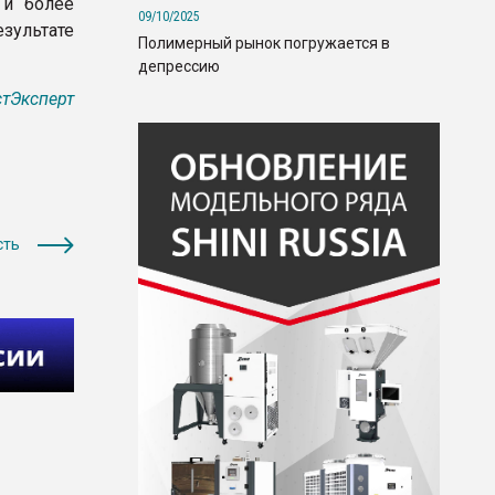
 и более
09/10/2025
зультате
Полимерный рынок погружается в
депрессию
тЭксперт
сть