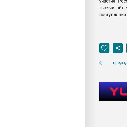
участия Рос
тысячи объе
поступления
предыд