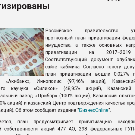
тизированы
ва ПЭТ
ФОРУМ
Российское правительство ут
прогнозный план приватизации феде
имущества, а также основных нап
приватизации на 2017−2019
Соответствующий документ опубли
сайте кабмина. Согласно тексту доку
план приватизации вошли 0,027% г
 «Акибанк», Иннополис (97,46% акций), Казански
кого каучука «Силикон» (48,95% акций), Казанский
альный завод «Прибор» (100% акций), Казанский опытн
00% акций) и казанский Центр подтверждения качества пр
акций). Об этом сообщает издание "
БизнесOnline
".
ется, план предусматривает приватизацию находя
й собственности акций 477 АО, 298 федеральных ГУП