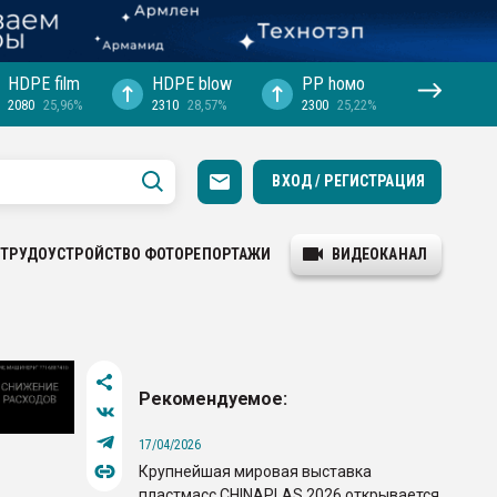
HDPE film
HDPE blow
PP hомо
2080
25,96%
2310
28,57%
2300
25,22%
ВХОД / РЕГИСТРАЦИЯ
ТРУДОУСТРОЙСТВО
ФОТОРЕПОРТАЖИ
ВИДЕОКАНАЛ
Рекомендуемое:
17/04/2026
Крупнейшая мировая выставка
пластмасс CHINAPLAS 2026 открывается