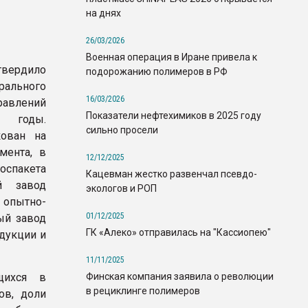
на днях
26/03/2026
Военная операция в Иране привела к
вердило
подорожанию полимеров в РФ
рального
16/03/2026
равлений
Показатели нефтехимиков в 2025 году
 годы.
сильно просели
кован на
мента, в
12/12/2025
оспакета
Кацевман жестко развенчал псевдо-
й завод
экологов и РОП
 опытно-
01/12/2025
ый завод
ГК «Алеко» отправилась на "Кассиопею"
одукции и
11/11/2025
Финская компания заявила о революции
щихся в
в рециклинге полимеров
ов, доли