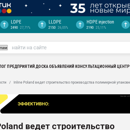
LDPE
LLDPE
HDPE injection
2490
27,71%
2150
26,05%
2190
25,11%
еса -
ината полного
"Ижевскому
ватить рынок
ЛОГ ПРЕДПРИЯТИЙ
ДОСКА ОБЪЯВЛЕНИЙ
КОНСУЛЬТАЦИОННЫЙ ЦЕНТР
ериала
машины:
ости
Inline Poland ведет строительство производства полимерной упаков
, с.-в.
ция выходит на
отке
ь" довольна
 Poland ведет строительство
ьном рынке