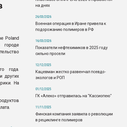
в
на днях
26/03/2026
Военная операция в Иране привела к
подорожанию полимеров в РФ
ne Poland
16/03/2026
В городе
Показатели нефтехимиков в 2025 году
тельство
сильно просели
12/12/2025
о года.
Кацевман жестко развенчал псевдо-
и других
экологов и РОП
рики. На
01/12/2025
ГК «Алеко» отправилась на "Кассиопею"
продуктов
лата.
11/11/2025
Финская компания заявила о революции
в рециклинге полимеров