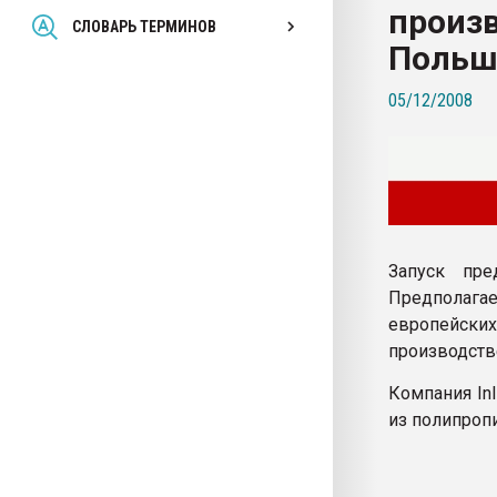
произв
Всё, что касается выду
СЛОВАРЬ ТЕРМИНОВ
бутылок
Польш
05/12/2008
ПЕРЕЙТИ НА 
Запуск пре
Предполагае
европейских
производстве
Компания In
из полипроп