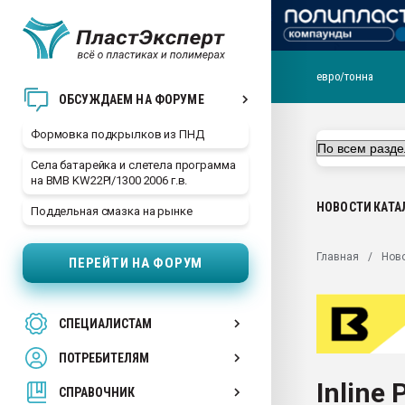
евро/тонна
Продажа готового бизн
ОБСУЖДАЕМ НА ФОРУМЕ
производство SPC лам
цикла
Формовка подкрылков из ПНД
29.07.2026 ФРП помог 
Села батарейка и слетела программа
заводу пластмасс" зах
на BMB KW22PI/1300 2006 г.в.
ППЭ
НОВОСТИ
КАТА
Поддельная смазка на рынке
Помощь в подборе мат
Вакуум-формовочные 
Главная
Нов
ПЕРЕЙТИ НА ФОРУМ
ближайшее подмосковье
Подмосковье, Москва
28.07.2026 Автоматиза
СПЕЦИАЛИСТАМ
первый план в перераб
пластмасс
ПОТРЕБИТЕЛЯМ
28.07.2026 "Техноникол
Inline
ситуацией на строител
СПРАВОЧНИК