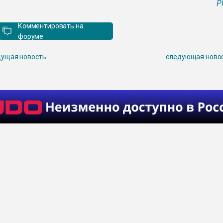
P
Комментировать на
форуме
ущая новость
следующая ново