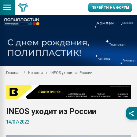
ПЕРЕЙТИ НА ФОРУМ
Помощь в подборе мат
Вакуум-формовочные 
ближайшее подмосковье
Подмосковье, Москва
28.07.2026 Автоматиза
первый план в перераб
Главная
Новости
INEOS уходит из России
пластмасс
28.07.2026 "Техноникол
ситуацией на строител
Всё, что касается выду
бутылок
INEOS уходит из России
Материал поверхности 
14/07/2022
вакуумного формовани
Продам отходы Компо
поликарбоната и АБС-п