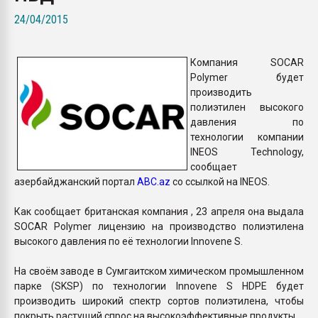
Armaloy PC/ABS-1IM че
24/04/2015
ПЕРЕЙТИ НА 
Компания SOCAR
Polymer будет
производить
полиэтилен высокого
давления по
технологии компании
INEOS Technology,
сообщает
азербайджанский портал
ABC.az
со ссылкой на INEOS.
Как сообщает британская компания , 23 апреля она выдала
SOCAR Polymer лицензию на производство полиэтилена
высокого давления по её технологии Innovene S.
На своём заводе в Сумгаитском химическом промышленном
парке (SKSP) по технологии Innovene S HDPE будет
производить широкий спектр сортов полиэтилена, чтобы
покрыть растущий спрос на высокоэффективные продукты.