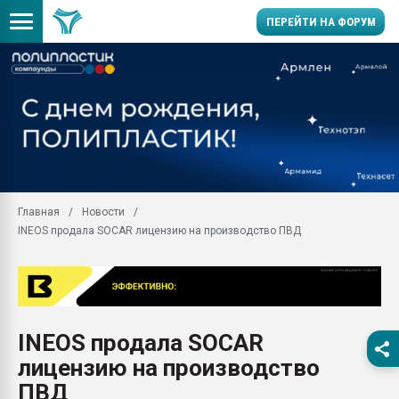
ПЕРЕЙТИ НА ФОРУМ
Помощь в подборе мат
Вакуум-формовочные 
ближайшее подмосковье
Подмосковье, Москва
28.07.2026 Автоматиза
первый план в перераб
Главная
Новости
пластмасс
INEOS продала SOCAR лицензию на производство ПВД
28.07.2026 "Техноникол
ситуацией на строител
Всё, что касается выду
бутылок
INEOS продала SOCAR
Материал поверхности 
вакуумного формовани
лицензию на производство
Продам отходы Компо
ПВД
поликарбоната и АБС-п