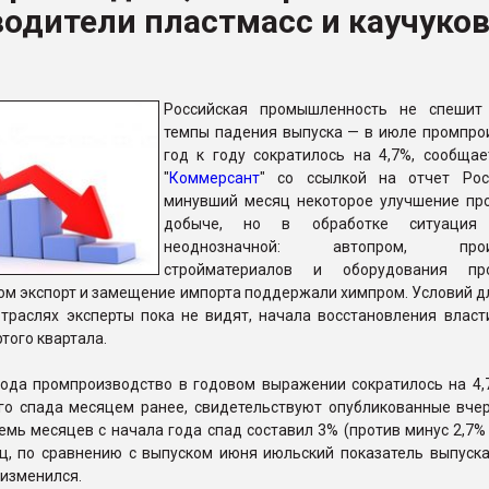
одители пластмасс и каучуко
ва ПЭТ
ФОРУМ
Российская промышленность не спешит
темпы падения выпуска — в июле промпро
год к году сократилось на 4,7%, сообщае
"
Коммерсант
" со ссылкой на отчет Рос
минувший месяц некоторое улучшение пр
добыче, но в обработке ситуация 
неоднозначной: автопром, произ
стройматериалов и оборудования пр
том экспорт и замещение импорта поддержали химпром. Условий д
отраслях эксперты пока не видят, начала восстановления власт
того квартала.
года промпроизводство в годовом выражении сократилось на 4,
ого спада месяцем ранее, свидетельствуют опубликованные вче
семь месяцев с начала года спад составил 3% (против минус 2,7%
ец, по сравнению с выпуском июня июльский показатель выпуска
 изменился.