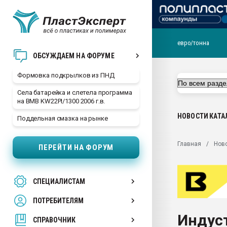
евро/тонна
Продажа готового бизн
ОБСУЖДАЕМ НА ФОРУМЕ
производство SPC лам
цикла
Формовка подкрылков из ПНД
29.07.2026 ФРП помог 
Села батарейка и слетела программа
заводу пластмасс" зах
на BMB KW22PI/1300 2006 г.в.
ППЭ
НОВОСТИ
КАТА
Поддельная смазка на рынке
Помощь в подборе мат
Вакуум-формовочные 
Главная
Нов
ПЕРЕЙТИ НА ФОРУМ
ближайшее подмосковье
Подмосковье, Москва
28.07.2026 Автоматиза
СПЕЦИАЛИСТАМ
первый план в перераб
пластмасс
ПОТРЕБИТЕЛЯМ
28.07.2026 "Техноникол
Индус
ситуацией на строител
СПРАВОЧНИК