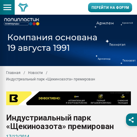
ПЕРЕЙТИ НА ФОРУМ
Продажа готового бизн
производство SPC лам
цикла
29.07.2026 ФРП помог 
заводу пластмасс" зах
ППЭ
Главная
Новости
Помощь в подборе мат
Индустриальный парк «Щекиноазота» премирован
Вакуум-формовочные 
ближайшее подмосковье
Подмосковье, Москва
28.07.2026 Автоматиза
первый план в перераб
Индустриальный парк
пластмасс
«Щекиноазота» премирован
28.07.2026 "Техноникол
ситуацией на строител
17/12/2014