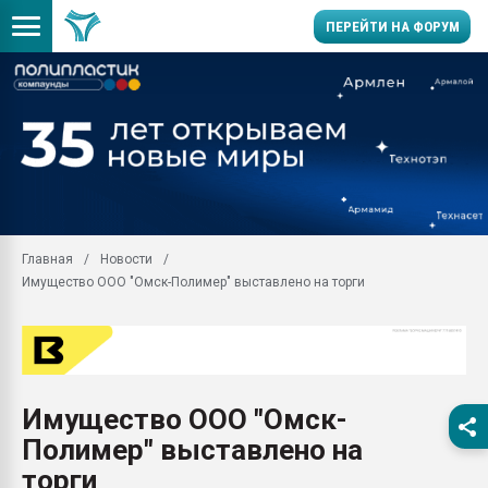
ПЕРЕЙТИ НА ФОРУМ
Продажа готового бизн
производство SPC лам
цикла
29.07.2026 ФРП помог 
заводу пластмасс" зах
ППЭ
Главная
Новости
Помощь в подборе мат
Имущество ООО "Омск-Полимер" выставлено на торги
Вакуум-формовочные 
ближайшее подмосковье
Подмосковье, Москва
28.07.2026 Автоматиза
первый план в перераб
Имущество ООО "Омск-
пластмасс
Полимер" выставлено на
28.07.2026 "Техноникол
ситуацией на строител
торги