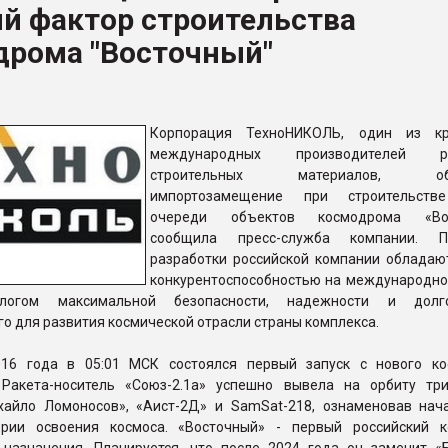
й фактор строительства
рный цвет
дрома "Восточный"
ФОРУМ
Корпорация ТехноНИКОЛЬ, один из кр
международных производителей ро
строительных материалов, обе
импортозамещение при строительств
очереди объектов космодрома «Вос
сообщила пресс-служба компании. П
разработки российской компании обладаю
конкурентоспособностью на международно
логом максимальной безопасности, надежности и долго
го для развития космической отрасли страны комплекса.
016 года в 05:01 МСК состоялся первый запуск с нового к
 Ракета-носитель «Союз-2.1а» успешно вывела на орбиту тр
хайло Ломоносов», «Аист-2Д» и SamSat-218, ознаменовав нач
ории освоения космоса. «Восточный» - первый российский 