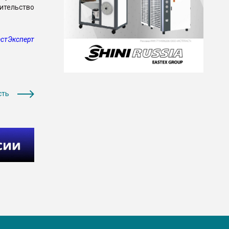
ительство
стЭксперт
сть