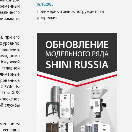
айконур»,
09/10/2025
временный
Полимерный рынок погружается в
азличного
депрессию
висимость
, при его
 уровнях.
 решений,
осмодрома
 Амурской
 «главной
олимерные
ированные
НОРУФ В,
LID и XPS
мплексное
ой службы
менением
в успешно