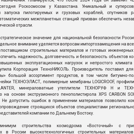
 назначения. Планируется, что после 2024 года он заменит «Б
сегодня Роскосмосом у Казахстана. Уникальный и суперсо
я запуска пилотируемых и грузовых кораблей, спутников р
автоматических межпланетных станций призван обеспечить неза
ической отрасли.
стратегическое значение для национальной безопасности России
дельное внимание уделяется вопросам импортозамещения на всех
поставщиком строительных материалов и готовых инженерных
еспечить надежность, долговечность и безопасность объектов к
овышенных эксплуатационных нагрузок и непростого климата
тупила Корпорация ТехноНИКОЛЬ. Производитель поставил для
ны» большой ассортимент продуктов, в том числе битумно-п
нейки ТЕХНОЭЛАСТ, полимерные мембраны LOGICROOF, профил
LANTER, минераловатные утеплители ТЕХНОРУФ Н и ТЕХ
ю на основе экструзионного пенополистирола XPS CARBON SO
 Не допустить ошибок в применении материалов позволило ко
сопровождение строящихся объектов специалистами региональн
редставителей компании по Дальнему Востоку.
минимум строительства космодрома «Восточный» с при
ых в России высокотехнологичных строительных материало