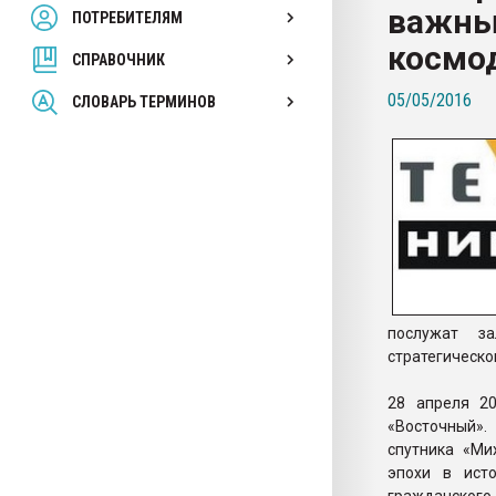
важны
ПОТРЕБИТЕЛЯМ
Armaloy PC/ABS-1IM че
космо
СПРАВОЧНИК
ПЕРЕЙТИ НА 
05/05/2016
СЛОВАРЬ ТЕРМИНОВ
послужат за
стратегическо
28 апреля 2
«Восточный».
спутника «Ми
эпохи в ист