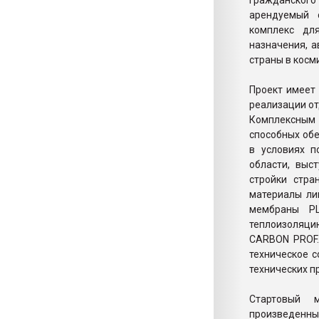
гражданского
арендуемый 
комплекс дл
назначения, 
страны в косм
Проект имеет 
реализации от
Комплексным 
способных об
в условиях п
области, выс
стройки стра
материалы ли
мембраны P
теплоизоляци
CARBON PROF.
техническое 
технических п
Стартовый 
произведенн