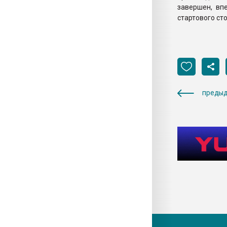
завершен, вп
стартового ст
предыд