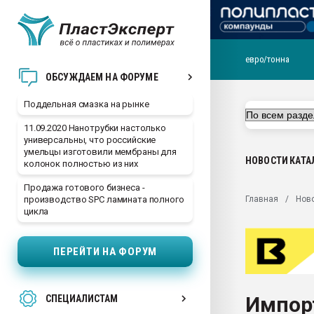
евро/тонна
Помощь в подборе мат
ОБСУЖДАЕМ НА ФОРУМЕ
Вакуум-формовочные 
Поддельная смазка на рынке
ближайшее подмосковье
Подмосковье, Москва
11.09.2020 Нанотрубки настолько
универсальны, что российские
28.07.2026 Автоматиза
умельцы изготовили мембраны для
первый план в перераб
НОВОСТИ
КАТА
колонок полностью из них
пластмасс
Продажа готового бизнеса -
28.07.2026 "Техноникол
Главная
Нов
производство SPC ламината полного
ситуацией на строител
цикла
Всё, что касается выду
бутылок
ПЕРЕЙТИ НА ФОРУМ
Материал поверхности 
вакуумного формовани
Импор
СПЕЦИАЛИСТАМ
Продам отходы Компо
поликарбоната и АБС-п