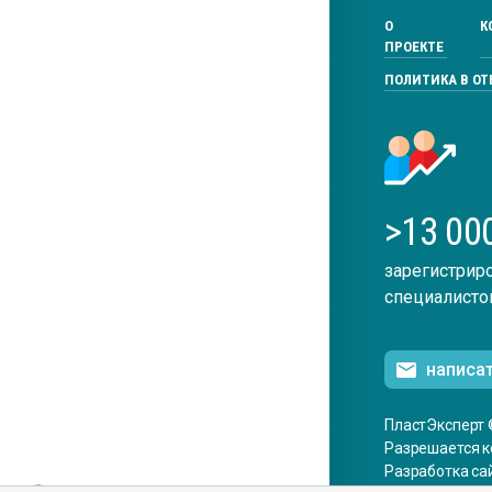
О
К
ПРОЕКТЕ
ПОЛИТИКА В О
>13 00
зарегистрир
специалисто
написа
ПластЭксперт 
Разрешается к
Разработка са