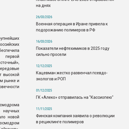
на днях
26/03/2026
Военная операция в Иране привела к
подорожанию полимеров в РФ
упнейших
16/03/2026
ссийских
Показатели нефтехимиков в 2025 году
спечила
сильно просели
е первой
точный»,
12/12/2025
ередовые
Кацевман жестко развенчал псевдо-
т высокой
экологов и РОП
м рынке и
вечности
01/12/2025
ГК «Алеко» отправилась на "Кассиопею"
осмодрома
11/11/2025
и научных
Финская компания заявила о революции
ало новой
в рециклинге полимеров
космодром