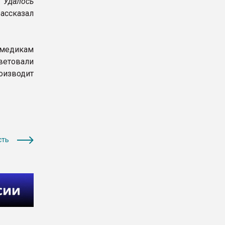
 Удалось
ассказал
 медикам
ветовали
оизводит
сть