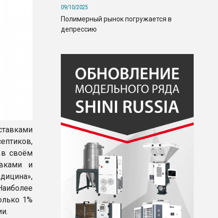
09/10/2025
Полимерный рынок погружается в
депрессию
тавками
ептиков,
 в своём
авками и
дицина»,
Наиболее
олько 1%
и.