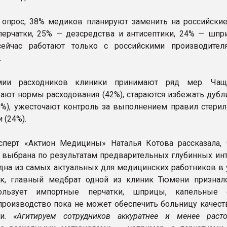
 опрос, 38% медиков планируют заменить на российские
ерчатки, 25% — дезсредства и антисептики, 24% — шпр
ейчас работают только с российскими производите
.
мии расходников клиники принимают ряд мер. Чащ
ают нормы расходования (42%), стараются избежать дубл
9%), ужесточают контроль за выполнением правил стерил
 (24%).
перт «Актион Медицины» Наталья Котова рассказала, 
 выбрана по результатам предварительных глубинных ин
одна из самых актуальных для медицинских работников в 
ак, главный медбрат одной из клиник Тюмени призналс
ользует импортные перчатки, шприцы, капельные с
производство пока не может обеспечить больницу качес
ми.
«Агитируем сотрудников аккуратнее и менее расто