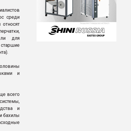
иалистов
ос среди
 относят
ерчатки,
ели для
 старшие
та).
половины
вками и
ще всего
системы,
едства и
 и бахилы
асходные