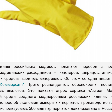
вины российских медиков признают перебои с пос
едицинских расходников — катетеров, шприцов, антис
х средств, шовных материалов. Об этом сегодня пишет
"Коммерсант"
. Треть респондентов обеспокоены пост
ных аналогов. Это показал опрос сервиса «Актион Ме
й среди среднего медперсонала российских клиник. 
 вопрос об экономии импортных перчаток: производство т
 используемых 500 млн пар перчаток локализовано в Росси