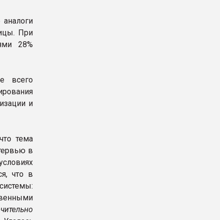
 аналоги
ицы. При
лями 28%
е всего
ирования
изации и
что тема
тервью в
условиях
я, что в
истемы:
твенными
чительно