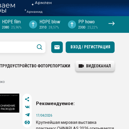
HDPE film
HDPE blow
PP hомо
2080
25,96%
2310
28,57%
2300
25,22%
ВХОД / РЕГИСТРАЦИЯ
ТРУДОУСТРОЙСТВО
ФОТОРЕПОРТАЖИ
ВИДЕОКАНАЛ
око
Рекомендуемое:
17/04/2026
Крупнейшая мировая выставка
пластмасс CHINAPLAS 2026 открывается