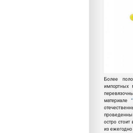
Более поло
импортных м
перевязочны
материале
отечествен
проведенны
остро стоит
из ежегодно