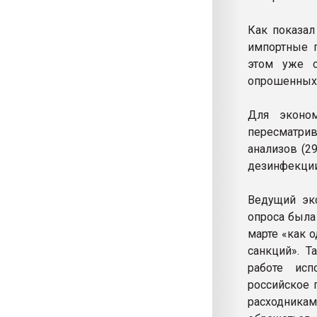
Как показал
импортные п
этом уже с
опрошенных
Для эконо
пересматрив
анализов (2
дезинфекции
Ведущий экс
опроса была
марте «как 
санкций». Т
работе исп
российское 
расходника