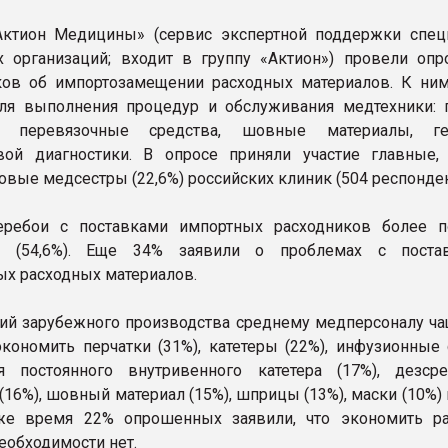
Актион Медицины» (сервис экспертной поддержки спец
 организаций; входит в группу «Актион») провели опр
ов об импортозамещении расходных материалов. К ним
я выполнения процедур и обслуживания медтехники: п
ки, перевязочные средства, шовные материалы, г
вой диагностики. В опросе приняли участие главные,
довые медсестры (22,6%) российских клиник (504 респонден
еребои с поставками импортных расходников более 
х (54,6%). Еще 34% заявили о проблемах с поста
ых расходных материалов.
ий зарубежного производства среднему медперсоналу ча
экономить перчатки (31%), катетеры (22%), инфузионные 
я постоянного внутривенного катетера (17%), дезср
(16%), шовный материал (15%), шприцы (13%), маски (10%)
 же время 22% опрошенных заявили, что экономить р
еобходимости нет.