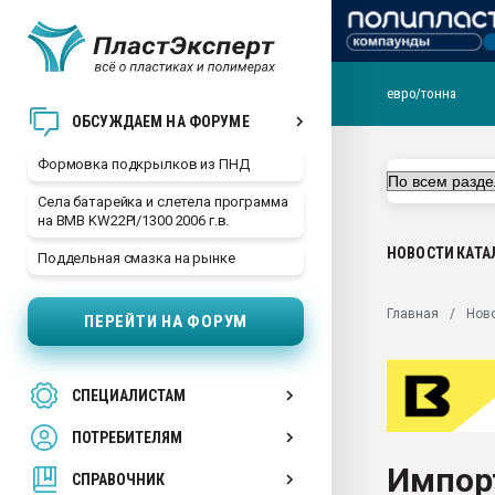
евро/тонна
Продажа готового бизн
ОБСУЖДАЕМ НА ФОРУМЕ
производство SPC лам
цикла
Формовка подкрылков из ПНД
29.07.2026 ФРП помог 
Села батарейка и слетела программа
заводу пластмасс" зах
на BMB KW22PI/1300 2006 г.в.
ППЭ
НОВОСТИ
КАТА
Поддельная смазка на рынке
Помощь в подборе мат
Вакуум-формовочные 
Главная
Нов
ПЕРЕЙТИ НА ФОРУМ
ближайшее подмосковье
Подмосковье, Москва
28.07.2026 Автоматиза
СПЕЦИАЛИСТАМ
первый план в перераб
пластмасс
ПОТРЕБИТЕЛЯМ
28.07.2026 "Техноникол
Импор
ситуацией на строител
СПРАВОЧНИК