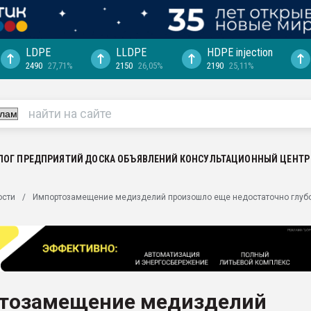
LDPE
LLDPE
HDPE injection
2490
27,71%
2150
26,05%
2190
25,11%
еса -
ината полного
"Ижевскому
ватить рынок
ЛОГ ПРЕДПРИЯТИЙ
ДОСКА ОБЪЯВЛЕНИЙ
КОНСУЛЬТАЦИОННЫЙ ЦЕНТР
ериала
машины:
ости
Импортозамещение медизделий произошло еще недостаточно глуб
, с.-в.
ция выходит на
отке
ь" довольна
тозамещение медизделий
ьном рынке