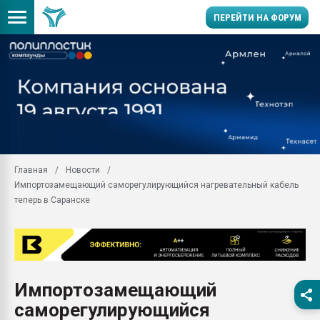
ПЕРЕЙТИ НА ФОРУМ
Помощь в подборе мат
Вакуум-формовочные 
ближайшее подмосковье
Подмосковье, Москва
28.07.2026 Автоматиза
первый план в перераб
Главная
Новости
пластмасс
Импортозамещающий саморегулирующийся нагревательный кабель
28.07.2026 "Техноникол
теперь в Саранске
ситуацией на строител
Всё, что касается выду
бутылок
Материал поверхности 
вакуумного формовани
Импортозамещающий
саморегулирующийся
Продам отходы Компо
поликарбоната и АБС-п