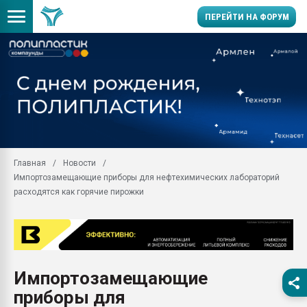
ПЕРЕЙТИ НА ФОРУМ
Продажа готового бизн
производство SPC лам
цикла
29.07.2026 ФРП помог 
заводу пластмасс" зах
ППЭ
Главная
Новости
Помощь в подборе мат
Импортозамещающие приборы для нефтехимических лабораторий
Вакуум-формовочные 
расходятся как горячие пирожки
ближайшее подмосковье
Подмосковье, Москва
28.07.2026 Автоматиза
первый план в перераб
пластмасс
Импортозамещающие
28.07.2026 "Техноникол
приборы для
ситуацией на строител