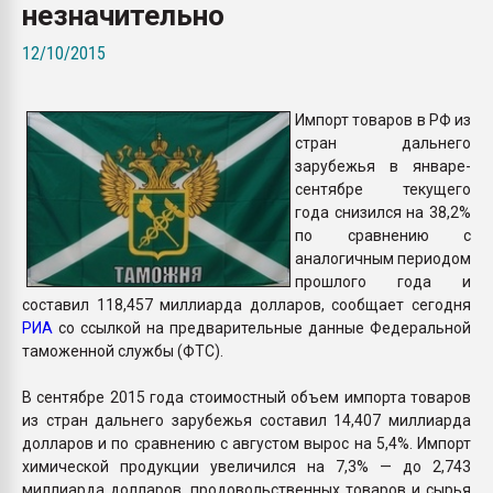
незначительно
Всё, что касается выду
бутылок
12/10/2015
ПЕРЕЙТИ НА 
Импорт товаров в РФ из
стран дальнего
зарубежья в январе-
сентябре текущего
года снизился на 38,2%
по сравнению с
аналогичным периодом
прошлого года и
составил 118,457 миллиарда долларов, сообщает сегодня
РИА
со ссылкой на предварительные данные Федеральной
таможенной службы (ФТС).
В сентябре 2015 года стоимостный объем импорта товаров
из стран дальнего зарубежья составил 14,407 миллиарда
долларов и по сравнению с августом вырос на 5,4%. Импорт
химической продукции увеличился на 7,3% — до 2,743
миллиарда долларов, продовольственных товаров и сырья