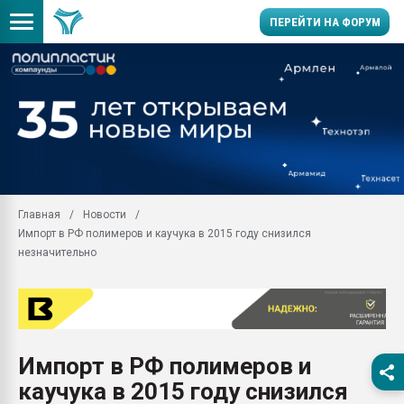
ПЕРЕЙТИ НА ФОРУМ
Продажа готового бизн
производство SPC лам
цикла
29.07.2026 ФРП помог 
заводу пластмасс" зах
ППЭ
Главная
Новости
Помощь в подборе мат
Импорт в РФ полимеров и каучука в 2015 году снизился
Вакуум-формовочные 
незначительно
ближайшее подмосковье
Подмосковье, Москва
28.07.2026 Автоматиза
первый план в перераб
пластмасс
Импорт в РФ полимеров и
28.07.2026 "Техноникол
каучука в 2015 году снизился
ситуацией на строител