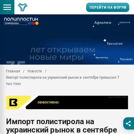
ПЕРЕЙТИ НА ФОРУМ
Продажа готового бизн
производство SPC лам
цикла
29.07.2026 ФРП помог 
заводу пластмасс" зах
ППЭ
Главная
Новости
Помощь в подборе мат
Импорт полистирола на украинский рынок в сентябре превысил 7
Вакуум-формовочные 
тыс.тонн
ближайшее подмосковье
Подмосковье, Москва
28.07.2026 Автоматиза
первый план в перераб
пластмасс
Импорт полистирола на
28.07.2026 "Техноникол
украинский рынок в сентябре
ситуацией на строител