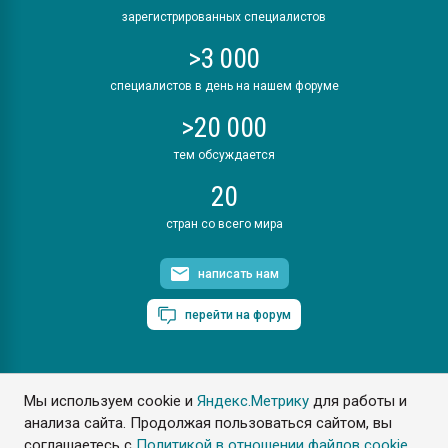
зарегистрированных специалистов
>3 000
специалистов в день на нашем форуме
>20 000
тем обсуждается
20
стран со всего мира
написать нам
перейти на форум
Мы используем cookie и
Яндекс.Метрику
для работы и
ПластЭксперт © 2006. Все права защищены
анализа сайта. Продолжая пользоваться сайтом, вы
Разрешается копирование материалов сайта с обязательной
ссылкой на www.e-plastic.ru
соглашаетесь с
Политикой в отношении файлов cookie
.