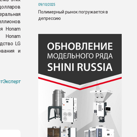
09/10/2025
олларов
Полимерный рынок погружается в
еральная
депрессию
ллионов
ия Honam
и Honam
дство LG
ования и
тЭксперт