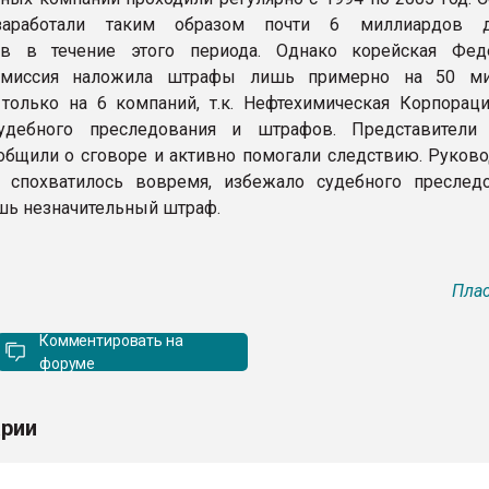
заработали таким образом почти 6 миллиардов д
ов в течение этого периода. Однако корейская Фед
омиссия наложила штрафы лишь примерно на 50 ми
только на 6 компаний, т.к. Нефтехимическая Корпорац
удебного преследования и штрафов. Представител
бщили о сговоре и активно помогали следствию. Руково
 спохватилось вовремя, избежало судебного преслед
шь незначительный штраф.
Плас
Комментировать на
форуме
рии