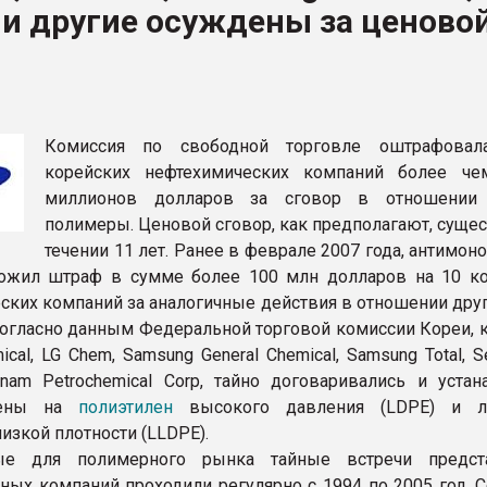
 и другие осуждены за ценово
ва ПЭТ
ФОРУМ
Комиссия по свободной торговле оштрафовал
корейских нефтехимических компаний более ч
миллионов долларов за сговор в отношении
полимеры. Ценовой сговор, как предполагают, суще
течении 11 лет. Ранее в феврале 2007 года, антимо
ложил штраф в сумме более 100 млн долларов на 10 к
ских компаний за аналогичные действия в отношении друг
Согласно данным Федеральной торговой комиссии Кореи, 
cal, LG Chem, Samsung General Chemical, Samsung Total, S
nam Petrochemical Corp, тайно договаривались и устан
цены на
полиэтилен
высокого давления (LDPE) и л
изкой плотности (LLDPE).
ые для полимерного рынка тайные встречи предста
ых компаний проходили регулярно с 1994 по 2005 год. С