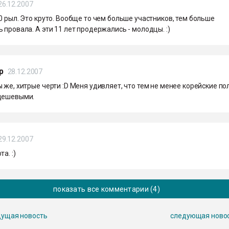
26.12.2007
0 рыл. Это круто. Вообще то чем больше участников, тем больше
 провала. А эти 11 лет продержались - молодцы. :)
р
28.12.2007
 же, хитрые черти :D Меня удивляет, что тем не менее корейские п
дешевыми.
29.12.2007
а. :)
показать все комментарии (4)
ущая новость
следующая ново