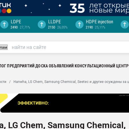
LDPE
LLDPE
HDPE injection
2490
27,71%
2150
26,05%
2190
25,11%
еса -
ината полного
"Ижевскому
ватить рынок
ЛОГ ПРЕДПРИЯТИЙ
ДОСКА ОБЪЯВЛЕНИЙ
КОНСУЛЬТАЦИОННЫЙ ЦЕНТР
ериала
машины:
ости
Hanwha, LG Chem, Samsung Chemical, Seetec и другие осуждены за 
, с.-в.
ция выходит на
отке
ь" довольна
, LG Chem, Samsung Chemical,
ьном рынке