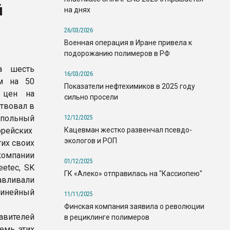
й
на днях
26/03/2026
Военная операция в Иране привела к
подорожанию полимеров в РФ
а шесть
16/03/2026
ем на 50
Показатели нефтехимиков в 2025 году
 цен на
сильно просели
ствовал в
нопольный
12/12/2025
Кацевман жестко развенчал псевдо-
орейских
экологов и РОП
их своих
компании
01/12/2025
eetec, SK
ГК «Алеко» отправилась на "Кассиопею"
авливали
инейный
11/11/2025
Финская компания заявила о революции
вителей
в рециклинге полимеров
емь этих