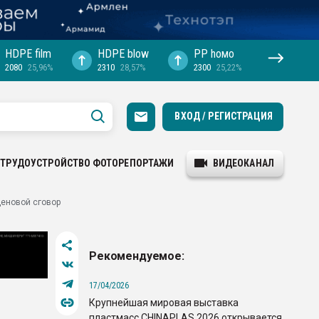
HDPE film
HDPE blow
PP hомо
2080
25,96%
2310
28,57%
2300
25,22%
ВХОД / РЕГИСТРАЦИЯ
ТРУДОУСТРОЙСТВО
ФОТОРЕПОРТАЖИ
ВИДЕОКАНАЛ
ценовой сговор
Рекомендуемое:
17/04/2026
Крупнейшая мировая выставка
пластмасс CHINAPLAS 2026 открывается