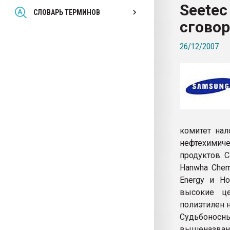
Seetec
Всё, что касается выду
СЛОВАРЬ ТЕРМИНОВ
бутылок
сговор
26/12/2007
ПЕРЕЙТИ НА 
комитет на
нефтехимиче
продуктов. 
Hanwha Chemi
Energy и Ho
высокие 
полиэтилен н
Судьбоносн
вышеназванн