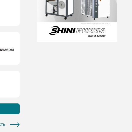
олимеры
сть