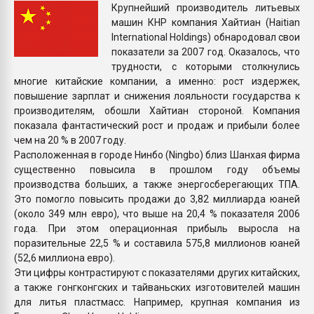
Крупнейший производитель литьевых
Всё, что касается выду
машин КНР компания Хайтиан (Haitian
бутылок
International Holdings) обнародовал свои
показатели за 2007 год. Оказалось, что
ПЕРЕЙТИ НА 
трудности, с которыми столкнулись
многие китайские компании, а именно: рост издержек,
повышение зарплат и снижения лояльности государства к
производителям, обошли Хайтиан стороной. Компания
показала фантастический рост и продаж и прибыли более
чем на 20 % в 2007 году.
Расположенная в городе Нинбо (Ningbo) близ Шанхая фирма
существенно повысила в прошлом году объемы
производства больших, а также энергосберегающих ТПА.
Это помогло повысить продажи до 3,82 миллиарда юаней
(около 349 млн евро), что выше на 20,4 % показателя 2006
года. При этом операционная прибыль выросла на
поразительные 22,5 % и составила 575,8 миллионов юаней
(52,6 миллиона евро).
Эти цифры контрастируют с показателями других китайских,
а также гонгконгских и тайваньских изготовителей машин
для литья пластмасс. Например, крупная компания из