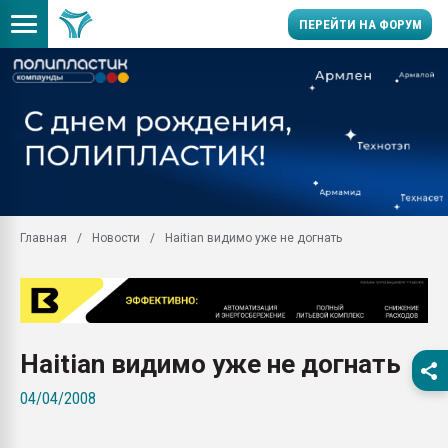
ПЕРЕЙТИ НА ФОРУМ
Продажа готового бизн
производство SPC лам
цикла
29.07.2026 ФРП помог 
заводу пластмасс" зах
ППЭ
Главная
Новости
Haitian видимо уже не догнать
Помощь в подборе мат
Вакуум-формовочные 
ближайшее подмосковье
Подмосковье, Москва
28.07.2026 Автоматиза
Haitian видимо уже не догнать
первый план в перераб
пластмасс
04/04/2008
28.07.2026 "Техноникол
ситуацией на строител