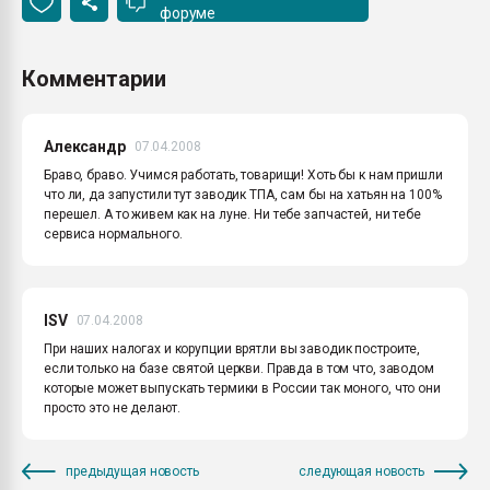
форуме
Комментарии
Александр
07.04.2008
Браво, браво. Учимся работать, товарищи! Хоть бы к нам пришли
что ли, да запустили тут заводик ТПА, сам бы на хатьян на 100%
перешел. А то живем как на луне. Ни тебе запчастей, ни тебе
сервиса нормального.
ISV
07.04.2008
При наших налогах и корупции врятли вы заводик построите,
если только на базе святой церкви. Правда в том что, заводом
которые может выпускать термики в России так моного, что они
просто это не делают.
предыдущая новость
следующая новость