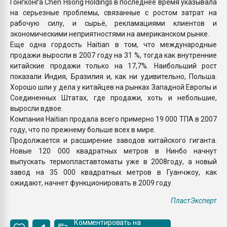
Гонгконга Chen Hsong Holdings в последнее время указывала
на серьезные проблемы, связанные с ростом затрат на
рабочую силу, и сырьё, рекламациями клиентов и
экономическими неприятностями на американском рынке.
Еще одна гордость Haitian в том, что международные
продажи выросли в 2007 году на 31 %, тогда как внутренние
китайские продажи только на 17,7%. Наибольший рост
показали Индия, Бразилия и, как ни удивительно, Польша.
Хорошо шли у дела у китайцев на рынках Западной Европы и
Соединенных Штатах, где продажи, хоть и небольшие,
выросли вдвое.
Компания Haitian продала всего примерно 19 000 ТПА в 2007
году, что по прежнему больше всех в мире.
Продолжается и расширение заводов китайского гиганта.
Новые 120 000 квадратных метров в Нинбо начнут
выпускать термопластавтоматы уже в 2008году, а новый
завод на 35 000 квадратных метров в Гуанчжоу, как
ожидают, начнет функционировать в 2009 году.
ПластЭксперт
Комментировать на