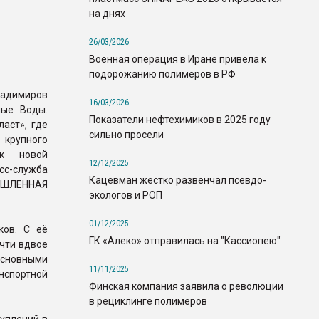
на днях
26/03/2026
Военная операция в Иране привела к
подорожанию полимеров в РФ
адимиров
16/03/2026
ные Воды.
Показатели нефтехимиков в 2025 году
аст», где
сильно просели
крупного
ск новой
12/12/2025
сс-служба
Кацевман жестко развенчал псевдо-
ШЛЕННАЯ
экологов и РОП
01/12/2025
ков. С её
ГК «Алеко» отправилась на "Кассиопею"
очти вдвое
основными
11/11/2025
нспортной
Финская компания заявила о революции
в рециклинге полимеров