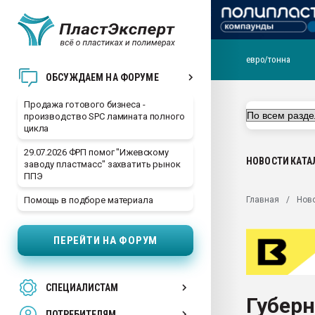
евро/тонна
28.07.2026 Автоматиза
ОБСУЖДАЕМ НА ФОРУМЕ
первый план в перераб
пластмасс
Продажа готового бизнеса -
производство SPC ламината полного
28.07.2026 "Техноникол
цикла
ситуацией на строител
29.07.2026 ФРП помог "Ижевскому
Всё, что касается выду
НОВОСТИ
КАТА
заводу пластмасс" захватить рынок
бутылок
ППЭ
Материал поверхности 
Главная
Нов
Помощь в подборе материала
вакуумного формовани
Продам отходы Компо
ПЕРЕЙТИ НА ФОРУМ
поликарбоната и АБС-п
Armaloy PC/ABS-1IM че
26.07.2022 "Сибирский т
СПЕЦИАЛИСТАМ
намного дороже
Губерн
ПОТРЕБИТЕЛЯМ
Профильная литератур