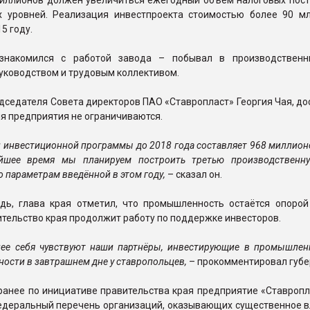
миллионов должен увеличиться ежегодный объём налоговых пост
 уровней. Реализация инвестпроекта стоимостью более 90 мл
5 году.
ознакомился с работой завода – побывал в производственн
уководством и трудовым коллективом.
дседателя Совета директоров ПАО «Ставропласт» Георгия Чая, д
я предприятия не ограничиваются.
 инвестиционной программы до 2018 года составляет 968 миллион
йшее время мы планируем построить третью производственн
о параметрам введённой в этом году,
– сказал он.
дь, глава края отметил, что промышленность остаётся опорой
ительство края продолжит работу по поддержке инвесторов.
нее себя чувствуют наши партнёры, инвестирующие в промышленн
ности в завтрашнем дне у ставропольцев,
– прокомментировал губе
ранее по инициативе правительства края предприятие «Ставропл
едеральный перечень организаций, оказывающих существенное в