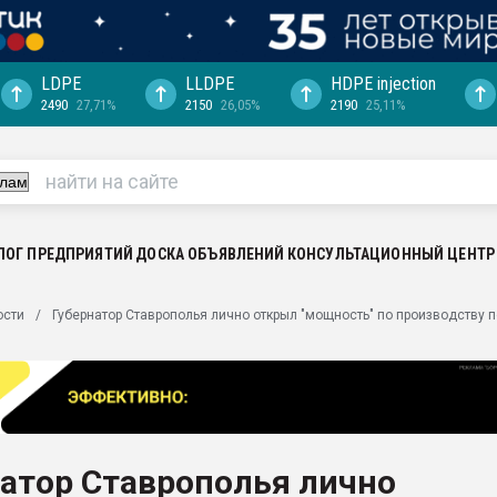
LDPE
LLDPE
HDPE injection
2490
27,71%
2150
26,05%
2190
25,11%
ция выходит на
отке
ь" довольна
ьном рынке
ва ПЭТ
ЛОГ ПРЕДПРИЯТИЙ
ДОСКА ОБЪЯВЛЕНИЙ
КОНСУЛЬТАЦИОННЫЙ ЦЕНТР
пуансона для
ости
Губернатор Ставрополья лично открыл "мощность" по производству
я
зиция
ластика
рный цвет
итан" стал
атор Ставрополья лично
а. Продажа,