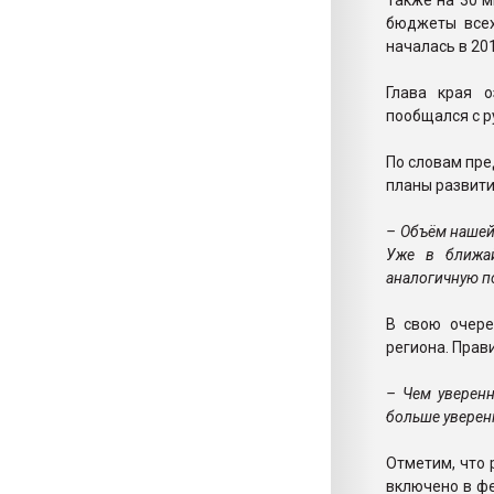
Также на 30 
бюджеты всех
началась в 201
Глава края 
пообщался с р
По словам пре
планы развити
– Объём нашей
Уже в ближа
аналогичную п
В свою очере
региона. Прав
– Чем уверен
больше уверен
Отметим, что 
включено в ф