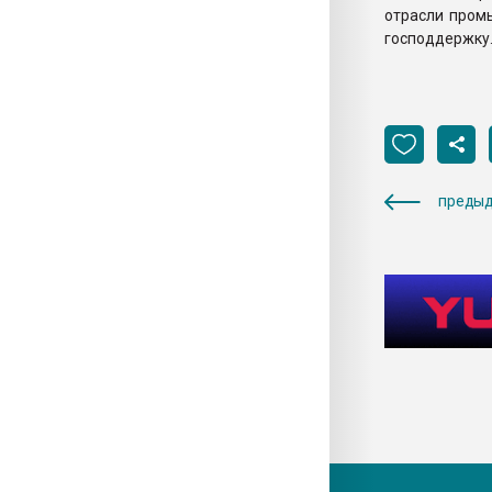
отрасли пром
господдержку
предыд