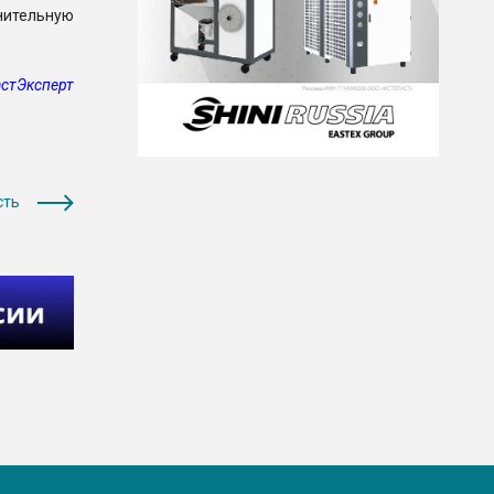
нительную
стЭксперт
сть