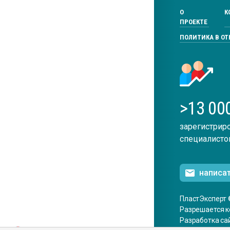
О
К
ПРОЕКТЕ
ПОЛИТИКА В О
>13 00
зарегистрир
специалисто
написа
ПластЭксперт 
Разрешается к
Разработка са