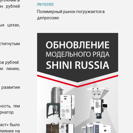
уплений в
09/10/2025
н. рублей
Полимерный рынок погружается в
депрессию
ых цехах,
остигнутым
ов рублей.
ую линию,
 развития
ость, тем
рнатор.
аст» было
лияние на