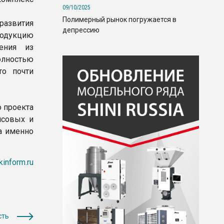
09/10/2025
Полимерный рынок погружается в
развития
депрессию
одукцию
ления из
олностью
то почти
о проекта
нсовых и
а именно
inform.ru
сть