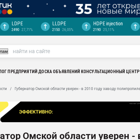
LDPE
LLDPE
HDPE injection
2490
27,71%
2150
26,05%
2190
25,11%
ция выходит на
отке
ь" довольна
ьном рынке
ва ПЭТ
ЛОГ ПРЕДПРИЯТИЙ
ДОСКА ОБЪЯВЛЕНИЙ
КОНСУЛЬТАЦИОННЫЙ ЦЕНТР
пуансона для
ости
Губернатор Омской области уверен - в 2010 году заводу полипропиле
я
зиция
ластика
рный цвет
итан" стал
атор Омской области уверен - 
а. Продажа,