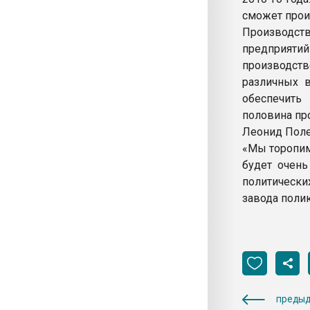
сможет произ
Производст
предприят
производст
различных в
обеспечить
половина про
Леонид Поле
«Мы торопимс
будет очень
политически
завода поли
предыд