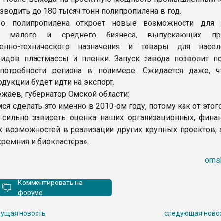
водить до 180 тысяч тонн полипропилена в год.
во полипропилена откроет новые возможности для 
ий малого и среднего бизнеса, выпускающих пр
венно-технического назначения и товары для насе
идов пластмассы и пленки. Запуск завода позволит п
 потребности региона в полимере. Ожидается даже, ч
дукции будет идти на экспорт.
жаев, губернатор Омской области:
я сделать это именно в 2010-ом году, потому как от этог
 сильно зависеть оценка наших организационных, фина
х возможностей в реализации других крупных проектов, 
кремния и биокластера».
omsk
Комментировать на
форуме
ущая новость
следующая ново