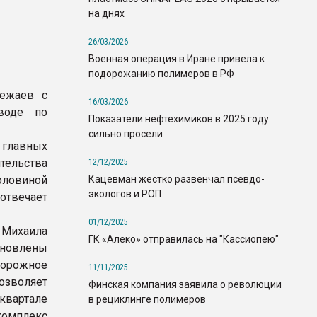
на днях
26/03/2026
Военная операция в Иране привела к
подорожанию полимеров в РФ
лежаев с
16/03/2026
воде по
Показатели нефтехимиков в 2025 году
сильно просели
 главных
тельства
12/12/2025
Кацевман жестко развенчал псевдо-
ловиной
экологов и РОП
отвечает
01/12/2025
 Михаила
ГК «Алеко» отправилась на "Кассиопею"
ановлены
дорожное
11/11/2025
озволяет
Финская компания заявила о революции
квартале
в рециклинге полимеров
комплекс