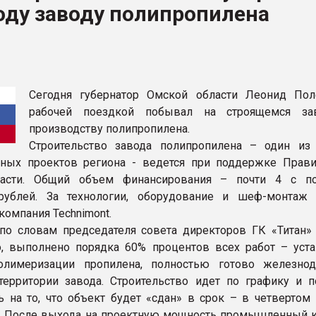
оду заводу полипропилена
ФОРУМ
Сегодня губернатор Омской области Леонид По
рабочей поездкой побывал на строящемся за
производству полипропилена.
Строительство завода полипропилена – один из
ных проектов региона - ведется при поддержке Прави
асти. Общий объем финансирования – почти 4 с по
рублей. За технологии, оборудование и шеф-монтаж 
компания Technimont.
 по словам председателя совета директоров ГК «Титан»
о, выполнено порядка 60% процентов всех работ – уст
олимеризации пропилена, полностью готово железно
территории завода. Строительство идет по графику и п
ь на то, что объект будет «сдан» в срок – в четвертом 
а. После выхода на проектную мощность промышленный 