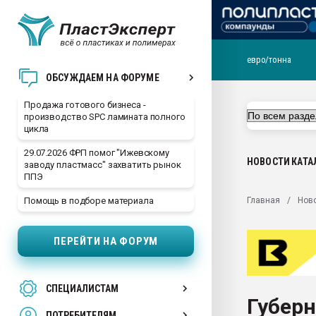
евро/тонна
28.07.2026 Автоматиза
ОБСУЖДАЕМ НА ФОРУМЕ
первый план в перераб
пластмасс
Продажа готового бизнеса -
производство SPC ламината полного
28.07.2026 "Техноникол
цикла
ситуацией на строител
29.07.2026 ФРП помог "Ижевскому
Всё, что касается выду
НОВОСТИ
КАТА
заводу пластмасс" захватить рынок
бутылок
ППЭ
Материал поверхности 
Главная
Нов
Помощь в подборе материала
вакуумного формовани
Продам отходы Компо
ПЕРЕЙТИ НА ФОРУМ
поликарбоната и АБС-п
Armaloy PC/ABS-1IM че
26.07.2022 "Сибирский т
СПЕЦИАЛИСТАМ
намного дороже
Губерн
ПОТРЕБИТЕЛЯМ
Профильная литератур