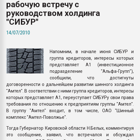
рабочую встречу с
Всё, что касается выду
бутылок
руководством холдинга
"СИБУР"
ПЕРЕЙТИ НА 
14/07/2010
Напомним, в начале июня СИБУР и
группа кредиторов, интересы которых
представляет А1 (инвестиционное
подразделение "Альфа-Групп"),
сообщили, что достигнуты
договоренности о дальнейшем развитии шинного холдинга
"Амтел". В соответствии с ними группа кредиторов, интересы
которых представляет А1, переуступает СИБУРу свои права
требования по отношению к предприятиям группы "Амтел".
В группу "Амтел" входит, в том числе, ОАО "Шинный
комплекс "Амтел-Поволжье".
Тогда Губернатор Кировской области Н.Белых, комментируя
это сообщение, заявил, что встречался и обсуждал