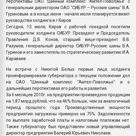
перспективы ОАО "Шинный комплекс "Амтел-Поволжье" с
генеральным директором ОАО "СИБУР – Русские шины" В.А.
Гуриновым. а в конце июня - начале июля планируется визит
руководства холдинга в г.Киров.
Сегодня, 13 июля, Киров с рабочей поездкой посетили
руководители холдинга СИБУР: Президент и Председатель
Правления Д.В. Конов, старший вице-президент В.В.
Разумов, генеральный директор СИБУР-Русские шины В.А.
Гуринов и его заместитель по стратегическому развитию И.А.
Караваев.
На встрече с Никитой Белых первые лица холдинга
проинформировали губернатора о текущем положении дел
на ОАО "Шинный комплекс "Амтел-Поволжье" и о
дальнейших перспективах его работы и развития.
За 6 месяцев 2010г. на предприятии произведено продукции
на 1,87 млрд рублей, что на 46% больше, чем за аналогичный
период прошлого года. Производственные мощности
предприятия загружены примерно на 75%. Задолженности
по выплате заработной платы и налоговым платежам нет.
Также губернатору был представлен новый управляющий
директор предприятия Валерий Юрьевич Николаев.