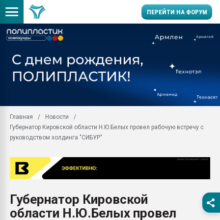
ПЕРЕЙТИ НА ФОРУМ
Продажа готового бизн
производство SPC лам
цикла
29.07.2026 ФРП помог 
заводу пластмасс" зах
ППЭ
Главная
Новости
Помощь в подборе мат
Губернатор Кировской области Н.Ю.Белых провел рабочую встречу с
Вакуум-формовочные 
руководством холдинга "СИБУР"
ближайшее подмосковье
Подмосковье, Москва
28.07.2026 Автоматиза
первый план в перераб
пластмасс
Губернатор Кировской
28.07.2026 "Техноникол
области Н.Ю.Белых провел
ситуацией на строител